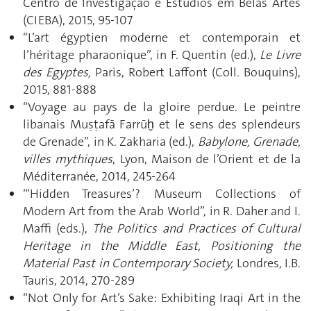
Centro de Investigação e Estudios em Belas Artes
(CIEBA), 2015, 95-107
“L’art égyptien moderne et contemporain et
l’héritage pharaonique”, in F. Quentin (ed.),
Le Livre
des Egyptes,
Paris, Robert Laffont (Coll. Bouquins),
2015, 881-888
“Voyage au pays de la gloire perdue. Le peintre
libanais Muṣṭafā Farrūḫ et le sens des splendeurs
de Grenade”, in K. Zakharia (ed.),
Babylone, Grenade,
villes mythiques
, Lyon, Maison de l’Orient et de la
Méditerranée, 2014, 245-264
“‘Hidden Treasures’? Museum Collections of
Modern Art from the Arab World”, in R. Daher and I.
Maffi (eds.),
The
Politics and Practices of Cultural
Heritage in the Middle East, Positioning the
Material Past in Contemporary Society,
Londres, I.B.
Tauris, 2014, 270-289
“Not Only for Art’s Sake: Exhibiting Iraqi Art in the