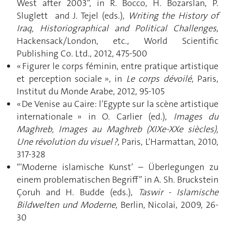
West after 2003”, in R. Bocco, H. Bozarslan, P.
Sluglett and J. Tejel (eds.),
Writing the History of
Iraq, Historiographical and Political Challenges
,
Hackensack/London, etc., World Scientific
Publishing Co. Ltd., 2012, 475-500
« Figurer le corps féminin, entre pratique artistique
et perception sociale », in
Le corps dévoilé
, Paris,
Institut du Monde Arabe, 2012, 95-105
« De Venise au Caire: l’Egypte sur la scène artistique
internationale » in O. Carlier (ed.),
Images du
Maghreb, Images au Maghreb (XIXe-XXe siècles),
Une révolution du visuel ?
, Paris, L’Harmattan, 2010,
317-328
“'Moderne islamische Kunst’ – Überlegungen zu
einem problematischen Begriff” in A. Sh. Bruckstein
Çoruh and H. Budde (eds.),
Taswir - Islamische
Bildwelten und Moderne
, Berlin, Nicolai, 2009, 26-
30