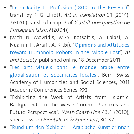
“
From Rarity to Profusion (1800 to the Present)
”,
transl. by R. G. Elliott,
Art in Translation
6,1 (2014),
77-120 (transl. of chap. 3 of
Y a-t-il une question de
l’image en Islam?
(2004))
(with N. Mavridis, M.-S. Katsaitis, A. Falasi, A.
Nuaimi, H. Araifi, A. Kitbi), “
Opinions and Attitudes
toward Humanoid Robots in the Middle East
”,
AI
and Society
, published online 18 December 2011
“
Les arts visuels dans le monde arabe entre
globalisation et spécificités locales
”, Bern, Swiss
Academy of Humanities and Social Sciences, 2011
(Academy Conferences Series, XX)
“Exhibiting the Work of Artists from ‘Islamic’
Backgrounds in the West: Current Practices and
Future Perspectives”,
West-Coast-Line
43,4 (2010),
special issue
Orientalism & Ephemera
, 30-3
7
“
Rund um den ‘Schleier’ – Arabische Künstlerinnen