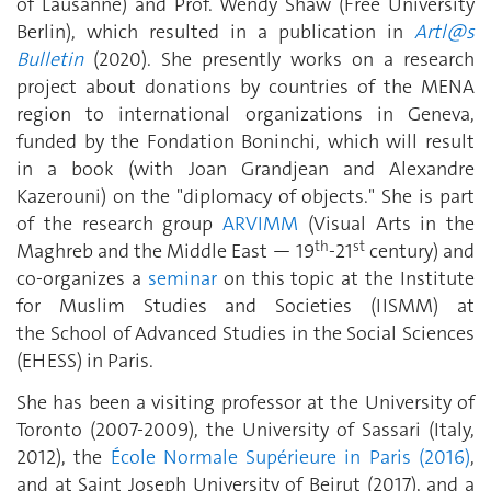
of Lausanne) and Prof. Wendy Shaw (Free University
Berlin), which resulted in a publication in
Artl@s
Bulletin
(2020). She presently works on a research
project about donations by countries of the MENA
region to international organizations in Geneva,
funded by the Fondation Boninchi, which will result
in a book (with Joan Grandjean and Alexandre
Kazerouni) on the "diplomacy of objects."
She is part
of the research group
ARVIMM
(Visual Arts in the
th
st
Maghreb and the Middle East — 19
-21
century) and
co-organizes a
seminar
on this topic at the Institute
for Muslim Studies and Societies (IISMM) at
the School of Advanced Studies in the Social Sciences
(EHESS) in Paris.
She has been a visiting professor at the University of
Toronto (2007-2009), the University of Sassari (Italy,
2012), the
École Normale Supérieure in Paris (2016)
,
and at Saint Joseph University of Beirut (2017), and a