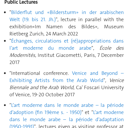
Public Lectures
"
Bilderflut und «Bildersturm» in der arabischen
Welt (19. bis 21. Jh.)
", l
ecture in parallel with the
exhibition«Im Namen des Bildes»
, Museum
Rietberg Zurich, 24 March 2022
"
Échanges, circulations et (ré)appropriations dans
l’art moderne du monde arabe
",
École des
Modernités
, Institut Giacometti, Paris, 7 December
2017
"International conference.
Venice and Beyond –
Exhibiting Artists from the Arab World
",
Venice
Biennale and the Arab World
, Ca’ Foscari University
of Venice, 19-20 October 2017
"
L’art moderne dans le monde arabe – la période
d’adoption (fin 19ème s. - 1950)
"
et "
L’art moderne
dans le monde arabe – la période d’adaptation
(1950-1991)
"
, lectures given as visiting professor at