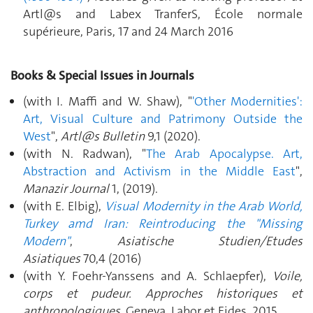
Artl@s and Labex TranferS, École normale
supérieure, Paris, 17 and 24 March 2016
Books & Special Issues in Journals
(with I. Maffi and W. Shaw), "
'Other Modernities':
Art, Visual Culture and Patrimony Outside the
West
",
Artl@s Bulletin
9,1 (2020).
(with N. Radwan), "
The Arab Apocalypse. Art,
Abstraction and Activism in the Middle East
",
Manazir Journal
1, (2019).
(with E. Elbig),
Visual Modernity in the Arab World,
Turkey amd Iran: Reintroducing the "Missing
Modern"
,
Asiatische Studien/Etudes
Asiatiques
70,4 (2016)
(with Y. Foehr-Yanssens and A. Schlaepfer),
Voile,
corps et pudeur. Approches historiques et
anthropologiques
, Geneva, Labor et Fides, 2015