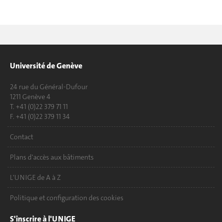
Université de Genève
24 rue du Général-Dufour
1211 Genève 4
T. +41 (0)22 379 71 11
F. +41 (0)22 379 11 34
Contact
Plans d'accès aux bâtiments
L'UNIGE de A à Z
Politique et configuration des cookies
S'inscrire à l'UNIGE