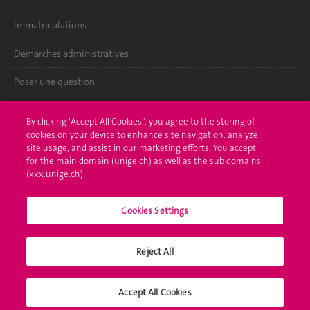
Immatriculations
Démarches administratives
Poser une question
L'UNIGE vous informe
By clicking “Accept All Cookies”, you agree to the storing of
cookies on your device to enhance site navigation, analyze
UNIGE Mobile
site usage, and assist in our marketing efforts. You accept
for the main domain (unige.ch) as well as the sub domains
Médias
(xxx.unige.ch).
Offres d'emploi
Cookies Settings
Bibliothèque
Reject All
Calendrier académique
Médias sociaux UNIGE
Accept All Cookies