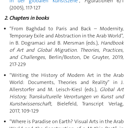
in der globalen Kunstszene
“,
Figurationen
6/1
(2005), 117-127
2. Chapters in books
“From Baghdad to Paris and Back – Modernity,
Temporary Exile and Abstraction in the Arab World”,
in B. Dogramaci and B. Mersman (eds.),
Handbook
of Art and Global Migration. Theories, Practices,
and Challenges
, Berlin/Boston, De Gruyter, 2019,
217-229
“Writing the History of Modern Art in the Arab
World: Documents, Theories and Reality” in J.
Allerstorfer and M. Leisch-Kiesl (eds.),
Global Art
History, Transkulturelle Verortungen vn Kunst und
Kunstwissenschaft
, Bielefeld, Transcript Verlag,
2017, 109-129
“Where is Paradise on Earth? Visual Arts in the Arab