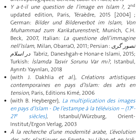
nd
Y a-t-il une question de l’image en Islam ?,
2
updated edition, Paris, Téraèdre, 2015 [2004] ;
German:
Bilder und Bilderverbot im Islam, Von
Muhammad zum Karikaturenstreit
, Munich, C.H.
Beck, 2007, Italian:
La questione dell’immagine
nell’Islam
, Milan, ObarraO, 2011; Persian :
تصور گری
در اسلام
Tabriz, Daneshgah-e Honar-e Islami, 2015;
Turkish:
İslamda Tasvir Sorunu Var mı?
, Istanbul,
Ayrıntı Yayınları, 2018
(with J. Dakhlia
et al.
),
Créations artistiques
contemporaines en pays d’Islam: des arts en
tension
, Paris, Editions Kimé, 2006
(with B. Heyberger),
La multiplication des images
e
en pays d’Islam - De l’estampe à la télévision – (17
-
e
21
siècles)
, Istanbul/Würzburg, Orient-
Institut/Ergon Verlag, 2003
À la recherche d’une modernité arabe, L’évolution
des arts plastiques en Egypte, au Liban et en Irak
,