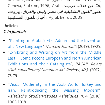
Geneva, Slatkine, 1996; Arabic:
بحثا عن حداثة عربية،
تطور الفنون التشكيلية في مصر ولبنان والعراق
، بيروت،
أجيال للفنون التشكيلية، Agial, Beirut, 2008
Articles
1. In journals
“‘
Painting in Arabic’: Etel Adnan and the Invention
of a New Language
”.
Manazir Journal
1 (2019), 19-29.
“
Exhibiting and Writing on Art from the Middle
East – Some Recent European and North American
Exhibitions and their Catalogues
”,
RACAR, Revue
d’art canadienne/Canadian Art Review
, 42,1 (2017),
73-79
“
Visual Modernity in the Arab World, Turkey and
Iran: Reintroducing the ‘Missing Modern’
",
Asiatische Studien/Etudes Asiatiques
70,4 (2016),
1005-1018