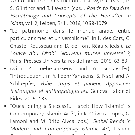
World and the Construction of a Mythic Past”, in
S. Günther and T. Lawson (eds.),
Roads to Paradise
:
Eschatology and Concepts of the Hereafter in
Islam
, vol. 2, Leiden, Brill, 2016, 1068-1079
“Le patrimoine dans le monde arabe, entre
particularismes et universalisme”, in L. des Cars, C.
Chastel-Rousseau and D. de Font-Réaulx (eds.),
Le
Louvre Abu Dhabi. Nouveau musée universel ?
,
Paris, Presses Universitaires de France, 2015, 63-83
(with Y. Foehr-Janssens and A. Schlaepfer),
“Introduction”, in Y. Foehr-Yanssens, S. Naef and A.
Schlaepfer,
Voile, corps et pudeur. Approches
historiques et anthropologiques
, Geneva, Labor et
Fides, 2015, 7-35
“Questioning a Successful Label: How ‘Islamic’ Is
Contemporary Islamic Art?”, in R. Oliveira Lopes, G.
Lamoni and M. Brito Alves (eds.),
Global Trends in
Modern and Contemporary Islamic Art
, Lisbon,