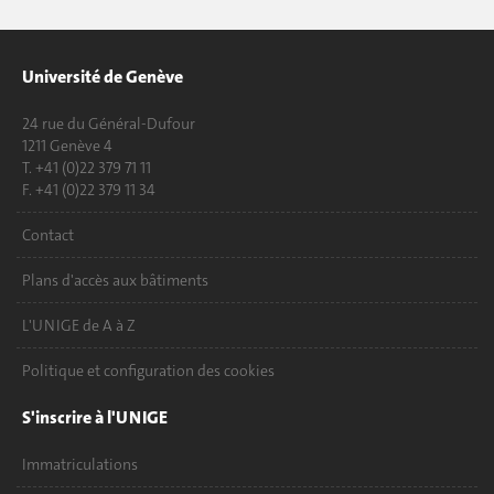
Université de Genève
24 rue du Général-Dufour
1211 Genève 4
T. +41 (0)22 379 71 11
F. +41 (0)22 379 11 34
Contact
Plans d'accès aux bâtiments
L'UNIGE de A à Z
Politique et configuration des cookies
S'inscrire à l'UNIGE
Immatriculations