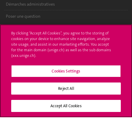
Démarches administratives
Poser une question
L'UNIGE vous informe
By clicking “Accept All Cookies”, you agree to the storing of
cookies on your device to enhance site navigation, analyze
UNIGE Mobile
site usage, and assist in our marketing efforts. You accept
for the main domain (unige.ch) as well as the sub domains
Médias
(xxx.unige.ch).
Offres d'emploi
Cookies Settings
Bibliothèque
Reject All
Calendrier académique
Médias sociaux UNIGE
Accept All Cookies
Accréditation