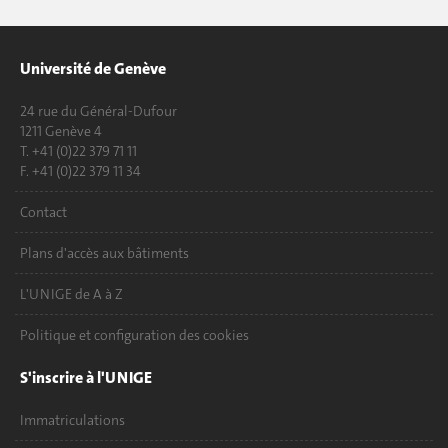
Université de Genève
24 rue du Général-Dufour
1211 Genève 4
T. +41 (0)22 379 71 11
F. +41 (0)22 379 11 34
Contact
Plans d'accès aux bâtiments
L'UNIGE de A à Z
Politique et configuration des cookies
S'inscrire à l'UNIGE
Immatriculations