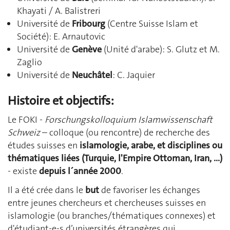
Khayati / A. Balistreri
Université de
Fribourg
(Centre Suisse Islam et
Société): E. Arnautovic
Université de
Genève
(Unité d'arabe): S. Glutz et M.
Zaglio
Université de
Neuchâtel
: C. Jaquier
Histoire et objectifs:
Le FOKI -
Forschungskolloquium Islamwissenschaft
Schweiz
– colloque (ou rencontre) de recherche des
études suisses en
islamologie, arabe, et disciplines ou
thématiques liées (Turquie, l'Empire Ottoman, Iran, ...)
- existe
depuis l´année
2000
.
Il a été crée dans le
but
de favoriser les échanges
entre jeunes chercheurs et chercheuses suisses en
islamologie (ou branches/thématiques connexes) et
d'étudiant-e-s d’universités étrangères qui