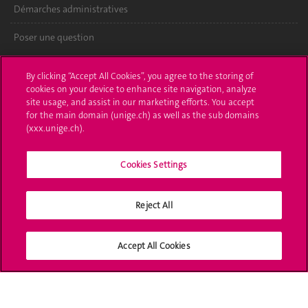
Démarches administratives
Poser une question
L'UNIGE vous informe
By clicking “Accept All Cookies”, you agree to the storing of
cookies on your device to enhance site navigation, analyze
UNIGE Mobile
site usage, and assist in our marketing efforts. You accept
for the main domain (unige.ch) as well as the sub domains
Médias
(xxx.unige.ch).
Offres d'emploi
Cookies Settings
Bibliothèque
Reject All
Calendrier académique
Médias sociaux UNIGE
Accept All Cookies
Accréditation