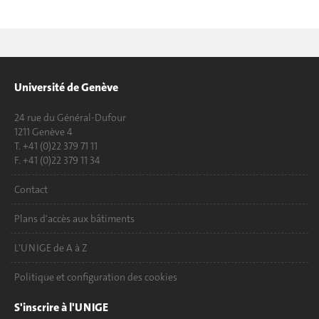
Université de Genève
24 rue du Général-Dufour
1211 Genève 4
T. +41 (0)22 379 71 11
F. +41 (0)22 379 11 34
Contact
Plans d'accès aux bâtiments
L'UNIGE de A à Z
Politique et configuration des cookies
S'inscrire à l'UNIGE