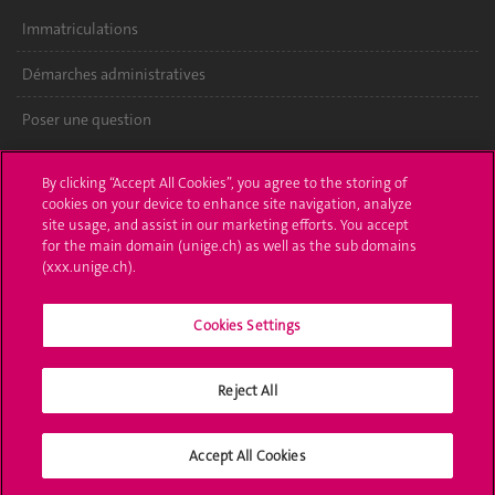
Immatriculations
Démarches administratives
Poser une question
L'UNIGE vous informe
By clicking “Accept All Cookies”, you agree to the storing of
cookies on your device to enhance site navigation, analyze
UNIGE Mobile
site usage, and assist in our marketing efforts. You accept
for the main domain (unige.ch) as well as the sub domains
Médias
(xxx.unige.ch).
Offres d'emploi
Cookies Settings
Bibliothèque
Reject All
Calendrier académique
Médias sociaux UNIGE
Accept All Cookies