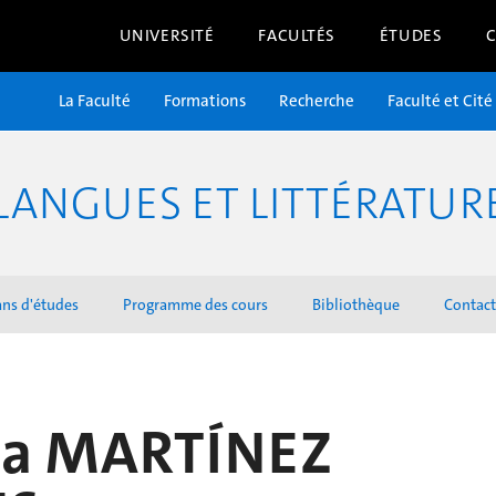
UNIVERSITÉ
FACULTÉS
ÉTUDES
La Faculté
Formations
Recherche
Faculté et Cité
LANGUES ET LITTÉRATU
ans d'études
Programme des cours
Bibliothèque
Contact
ina MARTÍNEZ