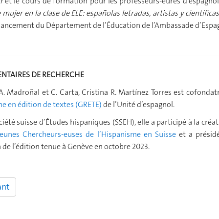
r
et le cours de formation pour les professeurs-eures d’espagnol
mujer en la clase de ELE: españolas letradas, artistas y científica
inancement du Département de l’Éducation de l’Ambassade d’Espa
ENTAIRES DE RECHERCHE
A. Madroñal et C. Carta, Cristina R. Martínez Torres est cofondat
e en édition de textes (GRETE)
de l’Unité d’espagnol.
ciété suisse d’Études hispaniques (SSEH), elle a participé à la créa
eunes Chercheurs-euses de l’Hispanisme en Suisse
et a présid
 de l’édition tenue à Genève en octobre 2023.
ant