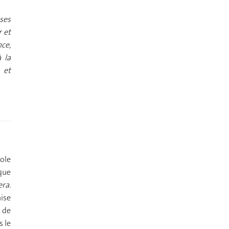
ses
r et
nce,
à la
 et
nole
que
ra.
mise
e de
 le