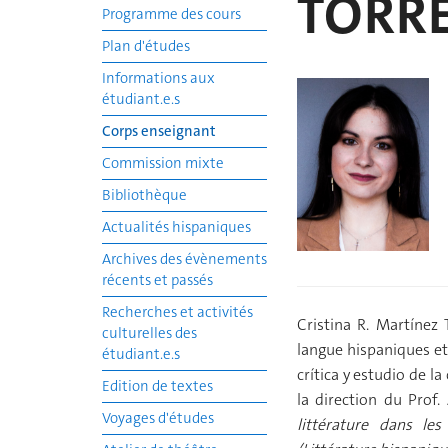
TORR
Programme des cours
Plan d'études
Informations aux
étudiant.e.s
Corps enseignant
Commission mixte
Bibliothèque
Actualités hispaniques
Archives des évènements
récents et passés
Recherches et activités
Cristina R. Martínez 
culturelles des
langue hispaniques et
étudiant.e.s
crítica y estudio de l
Edition de textes
la direction du Prof
Voyages d'études
littérature dans le