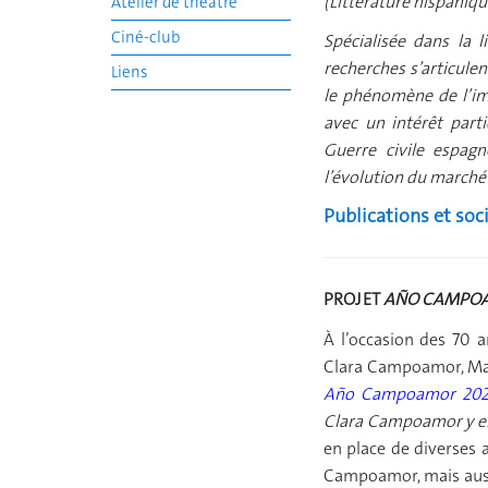
(Littérature hispaniqu
Atelier de théâtre
Ciné-club
Spécialisée dans la 
recherches s’articulen
Liens
le phénomène de l’imp
avec un intérêt partic
Guerre civile espagno
l’évolution du marché
Publications et soc
PROJET
AÑO CAMPOA
À l’occasion des 70 an
Clara Campoamor, Mart
Año Campoamor 202
Clara Campoamor y el 
en place de diverses a
Campoamor, mais auss