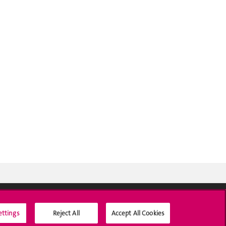
ettings
Reject All
Accept All Cookies
Médias sociaux UNIGE