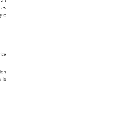
 au
s en
gne
rice
tion
é le