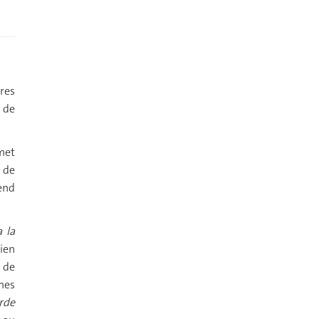
res
é de
rmet
 de
end
 la
tien
 de
mmes
rde