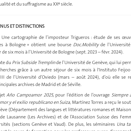
alité et du suffragisme au XXᵉ siècle.
NUS ET DISTINCTIONS
« Une cartographie de l’imposteur Trigueros : étude de ses œuv
es à Bologne » obtient une bourse
Doc.Mobility
de l’Universit
de six mois à l’Université de Bologne (sept. 2023 – févr. 2024).
ate du
Prix Subside Tremplin
de l’Université de Genève, qui lui pe
herches grâce à un autre séjour de six mois à l'Instituto Feijoo
III de l’Université d’Oviedo (mars – août 2024), d’où elle se r
ncipales archives de Madrid et de Séville.
jet
Año Campoamor 2025
, pour l’édition de l’ouvrage
Siempre a
or y el exilio republicano en Suiza
, Martínez Torres a reçu le sou
nève (Département des langues et littératures romanes et Maison
lle de Lausanne (Les Archives) et de l’Association Suisse des Fe
sités (sections Genève et Vaud). De plus, les séminaires
Una ta