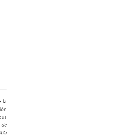
e la
ión
sous
 de
A7a