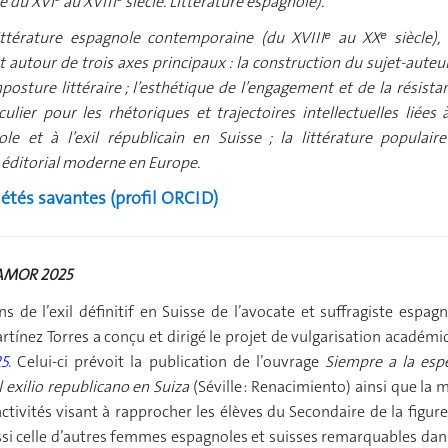
e du XVI
au XVIII
siècle. Littérature espagnole).
littérature espagnole contemporaine (du XVIIIᵉ au XXᵉ siècle), 
t autour de trois axes principaux : la construction du sujet-auteu
osture littéraire ; l’esthétique de l’engagement et de la résista
ulier pour les rhétoriques et trajectoires intellectuelles liées 
le et à l’exil républicain en Suisse ; la littérature populaire
 éditorial moderne en Europe.
iétés savantes (profil ORCID)
MOR 2025
s de l’exil définitif en Suisse de l’avocate et suffragiste espag
ínez Torres a conçu et dirigé le projet de vulgarisation académi
5
. Celui-ci prévoit la publication de l’ouvrage
Siempre a la espe
exilio republicano en Suiza
(Séville : Renacimiento) ainsi que la 
ctivités visant à rapprocher les élèves du Secondaire de la figur
i celle d’autres femmes espagnoles et suisses remarquables dans