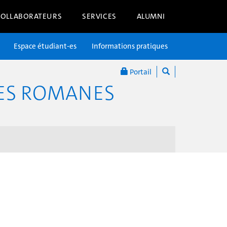
COLLABORATEURS
SERVICES
ALUMNI
Espace étudiant-es
Informations pratiques
Portail
RES ROMANES