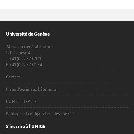
Université de Genève
24 rue du Général-Dufour
1211 Genève 4
T. +41 (0)22 379 71 11
F. +41 (0)22 379 11 34
Contact
Plans d'accès aux bâtiments
L'UNIGE de A à Z
Politique et configuration des cookies
S'inscrire à l'UNIGE