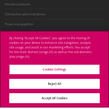
Immatriculations
Démarches administratives
Poser une question
L'UNIGE vous informe
By clicking “Accept All Cookies”, you agree to the storing of
cookies on your device to enhance site navigation, analyze
UNIGE Mobile
site usage, and assist in our marketing efforts. You accept
for the main domain (unige.ch) as well as the sub domains
Médias
(xxx.unige.ch).
Offres d'emploi
Cookies Settings
Bibliothèque
Reject All
Calendrier académique
Médias sociaux UNIGE
Accept All Cookies