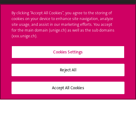
L'UNIGE vous informe
By clicking “Accept All Cookies”, you agree to the storing of
cookies on your device to enhance site navigation, analyze
UNIGE Mobile
site usage, and assist in our marketing efforts. You accept
for the main domain (unige.ch) as well as the sub domains
Médias
(xxx.unige.ch).
Offres d'emploi
Cookies Settings
Bibliothèque
Reject All
Calendrier académique
Médias sociaux UNIGE
Accept All Cookies
Accréditation