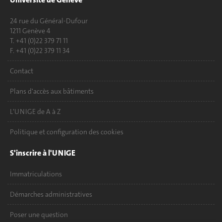
24 rue du Général-Dufour
1211 Genève 4
T. +41 (0)22 379 71 11
F. +41 (0)22 379 11 34
Contact
Plans d'accès aux bâtiments
L'UNIGE de A à Z
Politique et configuration des cookies
S'inscrire à l'UNIGE
Immatriculations
Démarches administratives
Poser une question