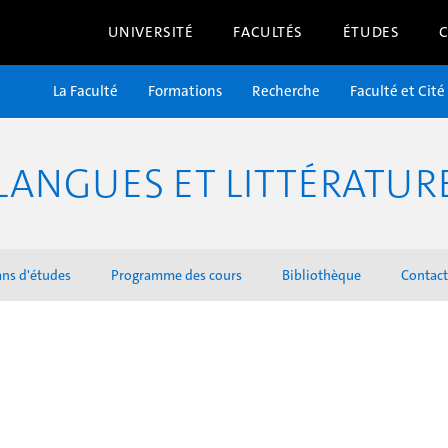
UNIVERSITÉ
FACULTÉS
ÉTUDES
La Faculté
Formations
Recherche
Faculté et Cité
LANGUES ET LITTÉRATU
ans d'études
Programme des cours
Bibliothèque
Contact