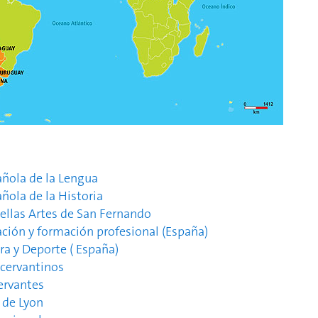
ñola de la Lengua
ñola de la Historia
ellas Artes de San Fernando
ción y formación profesional (España)
ra y Deporte ( España)
 cervantinos
Cervantes
 de Lyon