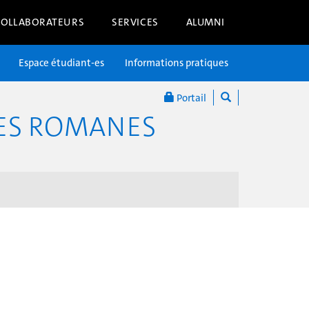
COLLABORATEURS
SERVICES
ALUMNI
Espace étudiant-es
Informations pratiques
Portail
RES ROMANES