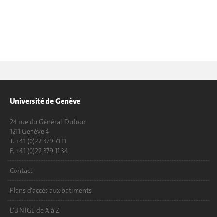
Université de Genève
24 rue du Général-Dufour
1211 Genève 4
T. +41 (0)22 379 71 11
F. +41 (0)22 379 11 34
Contact
Plans d'accès aux bâtiments
L'UNIGE de A à Z