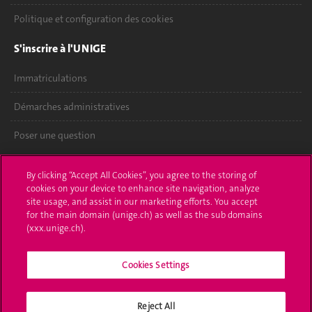
Politique et configuration des cookies
S'inscrire à l'UNIGE
Immatriculations
Démarches administratives
Poser une question
L'UNIGE vous informe
By clicking “Accept All Cookies”, you agree to the storing of
cookies on your device to enhance site navigation, analyze
UNIGE Mobile
site usage, and assist in our marketing efforts. You accept
for the main domain (unige.ch) as well as the sub domains
Médias
(xxx.unige.ch).
Offres d'emploi
Cookies Settings
Bibliothèque
Reject All
Calendrier académique