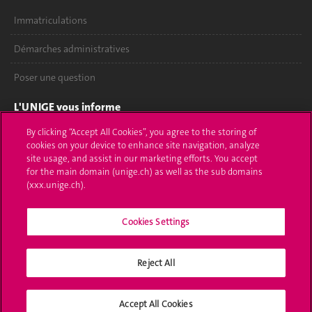
Immatriculations
Démarches administratives
Poser une question
L'UNIGE vous informe
By clicking “Accept All Cookies”, you agree to the storing of
UNIGE Mobile
cookies on your device to enhance site navigation, analyze
site usage, and assist in our marketing efforts. You accept
Médias
for the main domain (unige.ch) as well as the sub domains
(xxx.unige.ch).
Offres d'emploi
Bibliothèque
Cookies Settings
Calendrier académique
Reject All
Médias sociaux UNIGE
Accept All Cookies