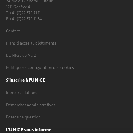
24 rue du Général-Dufour
1211 Genève 4
T. +41 (0)22 379 71 11
F. +41 (0)22 379 11 34
Contact
Plans d'accès aux bâtiments
L'UNIGE de A à Z
Politique et configuration des cookies
S'inscrire à l'UNIGE
Immatriculations
Démarches administratives
Poser une question
L'UNIGE vous informe