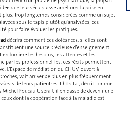
u souffrent d’un problème psychiatrique, la plupart
idée que leur vécu puisse améliorer la prise en
nt plus. Trop longtemps considérées comme un sujet
layées sous le tapis plutôt qu'analysées, ces
ité pour faire évoluer les pratiques.
aad
décrira comment ces doléances, si elles sont
constituent une source précieuse d'enseignement
en lumière les besoins, les attentes et les
e par les professionnel-les, ces récits permettent
ive. L’Espace de médiation du CHUV, ouvert à
s proches, voit arriver de plus en plus fréquemment
-à-vis de leurs patient-es. L’hôpital, décrit comme
 Michel Foucault, serait-il en passe de devenir une
t ceux dont la coopération face à la maladie est