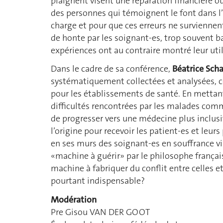
plaignent visent une réparation financière o
des personnes qui témoignent le font dans l’
charge et pour que ces erreurs ne survienne
de honte par les soignant-es, trop souvent ba
expériences ont au contraire montré leur util
Dans le cadre de sa conférence,
Béatrice Sch
systématiquement collectées et analysées, 
pour les établissements de santé. En mettant 
difficultés rencontrées par les malades comm
de progresser vers une médecine plus inclus
l’origine pour recevoir les patient-es et leur
en ses murs des soignant-es en souffrance vis
«machine à guérir» par le philosophe français
machine à fabriquer du conflit entre celles e
pourtant indispensable?
Modération
Pre Gisou VAN DER GOOT