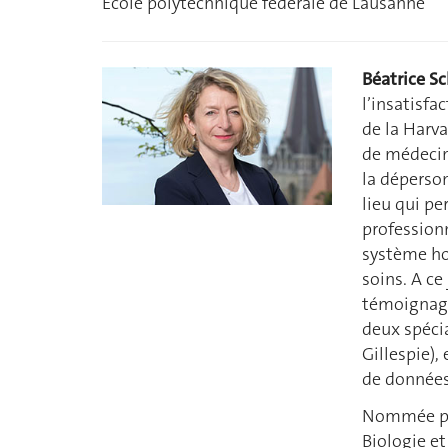
École polytechnique fédérale de Lausanne
Béatrice S
l’insatisfa
de la Harva
de médecin
la déperson
lieu qui pe
professionn
système hos
soins. A c
témoignage
deux spéci
Gillespie),
de données
Nommée pro
Biologie et