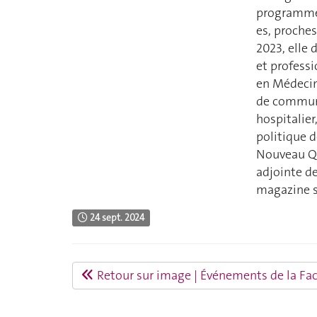
programme 
es, proches
2023, elle 
et professi
en Médecine
de communi
hospitalier
politique d
Nouveau Qu
adjointe de
magazine s
24 sept. 2024
Retour sur image | Événements de la Fa