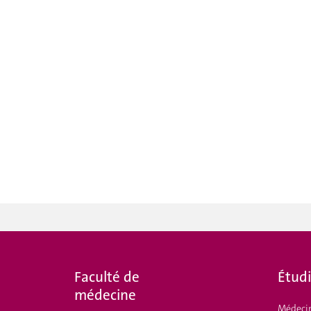
Faculté de
Étud
médecine
Médeci