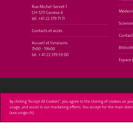
Rue Michel-Servet 1
Médecin
CH-1211 Genève 4
tél.
+41 22 379 71 11
Science
Contacts et accès
Contact
Accueil et livraisons
Bibliot
7h00 - 19h00
tél.
+ 41 22 379 59 00
Espace 
Université de Genève
S'ins
By clicking “Accept All Cookies”, you agree to the storing of cookies on yo
usage, and assist in our marketing efforts. You accept for the main dom
24 rue du Général-Dufour
Immatri
(xxx.unige.ch).
1211 Genève 4
T. +41 (0)22 379 71 11
Démarch
F. +41 (0)22 379 11 34