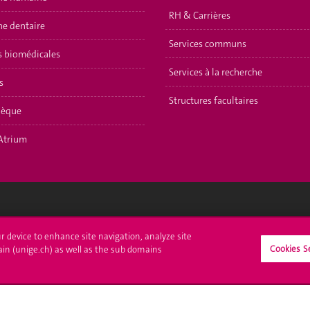
RH & Carrières
e dentaire
Services communs
s biomédicales
Services à la recherche
s
Structures facultaires
hèque
Atrium
crire à l'UNIGE
L'UNIGE vous informe
ur device to enhance site navigation, analyze site
Cookies S
ain (unige.ch) as well as the sub domains
culations
UNIGE Mobile
es administratives
Médias