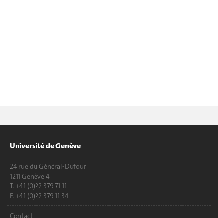
Université de Genève
24 rue du Général-Dufour
1211 Genève 4
T. +41 (0)22 379 71 11
F. +41 (0)22 379 11 34
Contact