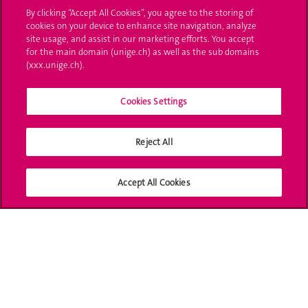
L'UNIGE vous informe
By clicking “Accept All Cookies”, you agree to the storing of
cookies on your device to enhance site navigation, analyze
UNIGE Mobile
site usage, and assist in our marketing efforts. You accept
for the main domain (unige.ch) as well as the sub domains
Médias
(xxx.unige.ch).
Offres d'emploi
Cookies Settings
Bibliothèque
Reject All
Calendrier académique
Médias sociaux UNIGE
Accept All Cookies
Accréditation