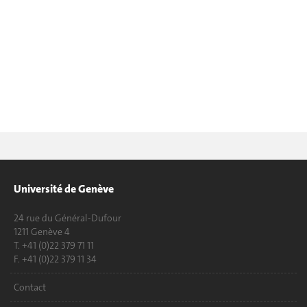
Université de Genève
24 rue du Général-Dufour
1211 Genève 4
T. +41 (0)22 379 71 11
F. +41 (0)22 379 11 34
Contact