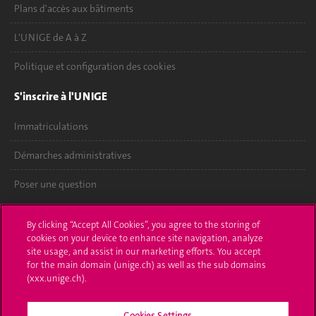
Plans d'accès aux bâtiments
L'UNIGE de A à Z
Politique et configuration des cookies
S'inscrire à l'UNIGE
Immatriculations
Démarches administratives
Poser une question
L'UNIGE vous informe
By clicking “Accept All Cookies”, you agree to the storing of
cookies on your device to enhance site navigation, analyze
UNIGE Mobile
site usage, and assist in our marketing efforts. You accept
for the main domain (unige.ch) as well as the sub domains
Médias
(xxx.unige.ch).
Offres d'emploi
Cookies Settings