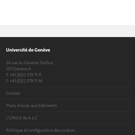
Université de Genève
24 rue du Général-Dufour
1211 Genève 4
T. +41 (0)22 379 71 11
F. +41 (0)22 379 11 34
Contact
Plans d'accès aux bâtiments
L'UNIGE de A à Z
Politique et configuration des cookies