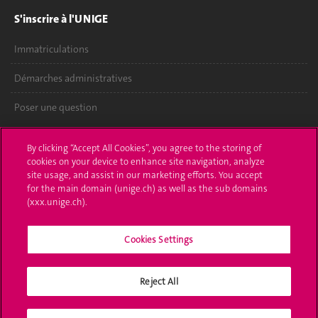
S'inscrire à l'UNIGE
Immatriculations
Démarches administratives
Poser une question
L'UNIGE vous informe
By clicking “Accept All Cookies”, you agree to the storing of
cookies on your device to enhance site navigation, analyze
UNIGE Mobile
site usage, and assist in our marketing efforts. You accept
for the main domain (unige.ch) as well as the sub domains
Médias
(xxx.unige.ch).
Offres d'emploi
Cookies Settings
Bibliothèque
Reject All
Calendrier académique
Médias sociaux UNIGE