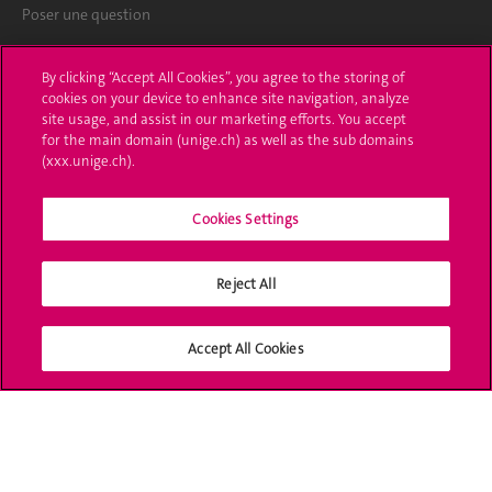
Poser une question
L'UNIGE vous informe
By clicking “Accept All Cookies”, you agree to the storing of
cookies on your device to enhance site navigation, analyze
UNIGE Mobile
site usage, and assist in our marketing efforts. You accept
for the main domain (unige.ch) as well as the sub domains
Médias
(xxx.unige.ch).
Offres d'emploi
Cookies Settings
Bibliothèque
Reject All
Calendrier académique
Médias sociaux UNIGE
Accept All Cookies
Accréditation