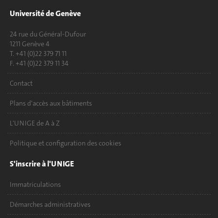
Université de Genève
24 rue du Général-Dufour
1211 Genève 4
T. +41 (0)22 379 71 11
F. +41 (0)22 379 11 34
Contact
Plans d'accès aux bâtiments
L'UNIGE de A à Z
Politique et configuration des cookies
S'inscrire à l'UNIGE
Immatriculations
Démarches administratives