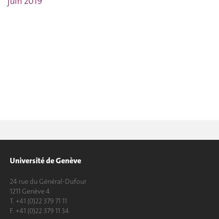
juin 2019
Université de Genève
24 rue du Général-Dufour
1211 Genève 4
T. +41 (0)22 379 71 11
F. +41 (0)22 379 11 34