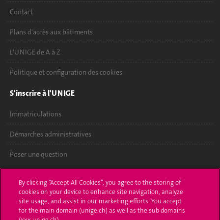
Contact
Plans d'accès aux bâtiments
L'UNIGE de A à Z
Politique et configuration des cookies
S'inscrire à l'UNIGE
Immatriculations
Démarches administratives
Poser une question
L'UNIGE vous informe
By clicking “Accept All Cookies”, you agree to the storing of
cookies on your device to enhance site navigation, analyze
UNIGE Mobile
site usage, and assist in our marketing efforts. You accept
for the main domain (unige.ch) as well as the sub domains
Médias
(xxx.unige.ch).