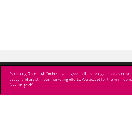
By clicking “Accept All Cookies”, you agree to the storing of cookies on yo
usage, and assist in our marketing efforts. You accept for the main dom
Université de Genève
S'ins
(xxx.unige.ch).
24 rue du Général-Dufour
Immatri
1211 Genève 4
T. +41 (0)22 379 71 11
Démarch
F. +41 (0)22 379 11 34
Poser u
Contact