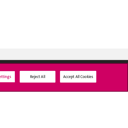
ettings
Reject All
Accept All Cookies
Médias sociaux UNIGE
Accréditation