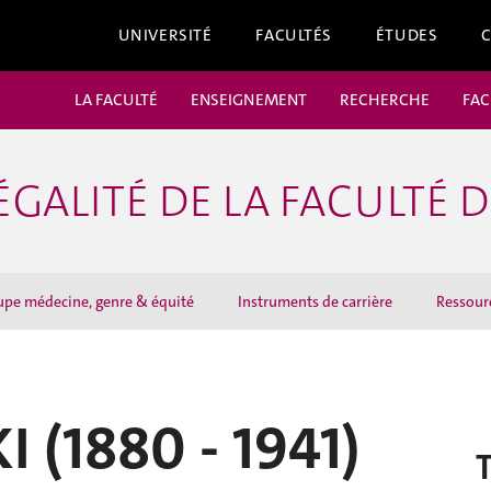
UNIVERSITÉ
FACULTÉS
ÉTUDES
LA FACULTÉ
ENSEIGNEMENT
RECHERCHE
FAC
ÉGALITÉ DE LA FACULTÉ 
pe médecine, genre & équité
Instruments de carrière
Ressour
 (1880 - 1941)
T