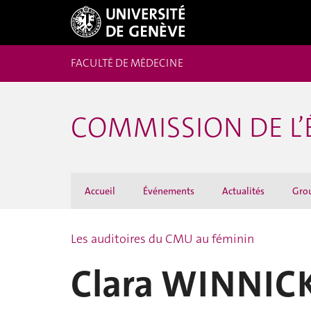
FACULTÉ DE MÉDECINE
COMMISSION DE L’
Accueil
Événements
Actualités
Grou
Les auditoires du CMU au féminin
Clara WINNICKI