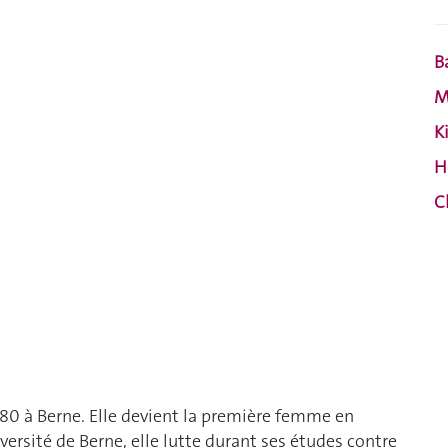
B
M
K
H
C
0 à Berne. Elle devient la première femme en
iversité de Berne, elle lutte durant ses études contre