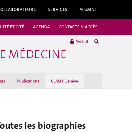
COLLABORATEURS
SERVICES
ALUMNI
ULTÉ ET CITÉ
AGENDA
CONTACTS & ACCÈS
Portail
DE MÉDECINE
ces
Publications
CLASH-Genève
outes les biographies