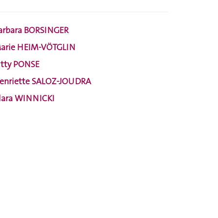
arbara BORSINGER
arie HEIM-VÖTGLIN
itty PONSE
enriette SALOZ-JOUDRA
lara WINNICKI