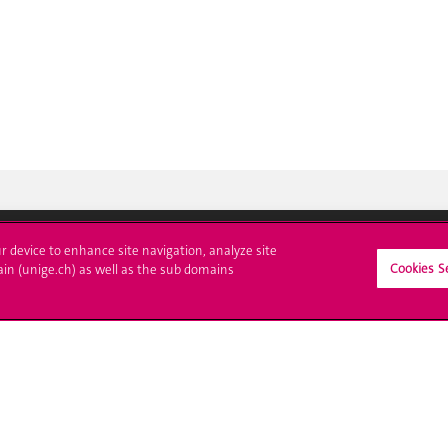
ur device to enhance site navigation, analyze site
Cookies S
ain (unige.ch) as well as the sub domains
crire à l'UNIGE
L'UNIGE vous informe
culations
UNIGE Mobile
es administratives
Médias
ne question
Offres d'emploi
Bibliothèque