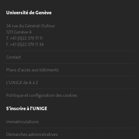
Université de Genève
24 rue du Général-Dufour
1211 Genève 4
T. +41 (0)22 379 71 11
F. +41 (0)22 379 11 34
Contact
Plans d'accès aux bâtiments
L'UNIGE de A à Z
Politique et configuration des cookies
S'inscrire à l'UNIGE
Immatriculations
Démarches administratives