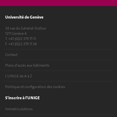
Université de Genève
24 rue du Général-Dufour
1211 Genève 4
T. +41 (0)22 379 71 11
F. +41 (0)22 379 11 34
Contact
Plans d'accès aux bâtiments
L'UNIGE de A à Z
Politique et configuration des cookies
S'inscrire à l'UNIGE
Immatriculations