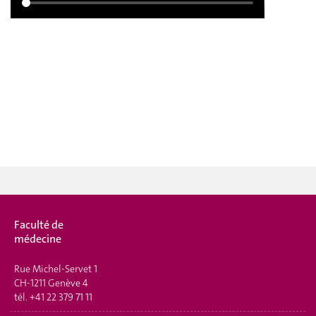
Faculté de
médecine
Rue Michel-Servet 1
CH-1211 Genève 4
tél.
+41 22 379 71 11