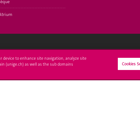
hèque
Atrium
crire à l'UNIGE
L'UNIGE vous informe
ur device to enhance site navigation, analyze site
Cookies S
ain (unige.ch) as well as the sub domains
culations
UNIGE Mobile
es administratives
Médias
ne question
Offres d'emploi
Bibliothèque
Calendrier académique