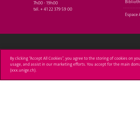
Bibliot
7h00 - 19h00
tél.
+ 41 22 379 59 00
Espace 
Université de Genève
S'ins
By clicking “Accept All Cookies”, you agree to the storing of cookies on yo
usage, and assist in our marketing efforts. You accept for the main dom
24 rue du Général-Dufour
Immatri
(xxx.unige.ch).
1211 Genève 4
T. +41 (0)22 379 71 11
Démarch
F. +41 (0)22 379 11 34
Poser u
Contact
Plans d'accès aux bâtiments
L'UNIGE de A à Z
Politique et configuration des cookies