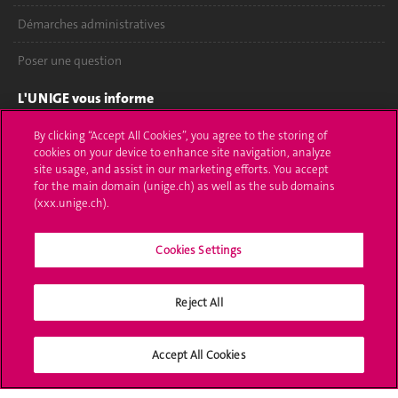
Démarches administratives
Poser une question
L'UNIGE vous informe
UNIGE Mobile
By clicking “Accept All Cookies”, you agree to the storing of
cookies on your device to enhance site navigation, analyze
site usage, and assist in our marketing efforts. You accept
Médias
for the main domain (unige.ch) as well as the sub domains
(xxx.unige.ch).
Offres d'emploi
Bibliothèque
Cookies Settings
Calendrier académique
Reject All
Médias sociaux UNIGE
Accept All Cookies