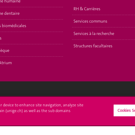
ne humaine
RH & Carrières
e dentaire
Services communs
s biomédicales
Services à la recherche
s
Structures facultaires
hèque
Atrium
crire à l'UNIGE
L'UNIGE vous informe
ur device to enhance site navigation, analyze site
Cookies S
ain (unige.ch) as well as the sub domains
culations
UNIGE Mobile
es administratives
Médias