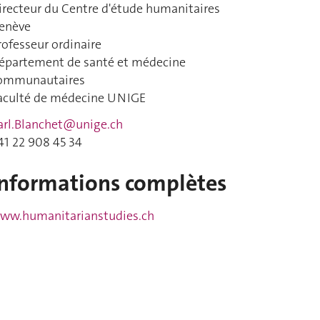
irecteur du Centre d'étude humanitaires
enève
rofesseur ordinaire
épartement de santé et médecine
ommunautaires
aculté de médecine UNIGE
arl.Blanchet@unige.ch
41 22 908 45 34
Informations complètes
ww.humanitarianstudies.ch