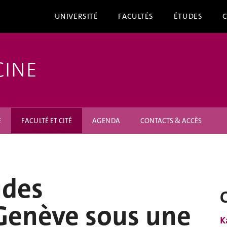
UNIVERSITÉ
FACULTÉS
ÉTUDES
CINE
E
FACULTÉ ET CITÉ
AGENDA
CONTACTS & ACCÈS
udes
Genève sous une
K