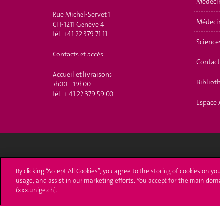
Médeci
Rue Michel-Servet 1
Médecin
CH-1211 Genève 4
tél.
+41 22 379 71 11
Science
Contacts et accès
Contact
Accueil et livraisons
Bibliot
7h00 - 19h00
tél.
+ 41 22 379 59 00
Espace 
Université de Genève
S'ins
By clicking “Accept All Cookies”, you agree to the storing of cookies on yo
usage, and assist in our marketing efforts. You accept for the main dom
24 rue du Général-Dufour
Immatri
(xxx.unige.ch).
1211 Genève 4
T. +41 (0)22 379 71 11
Démarch
F. +41 (0)22 379 11 34