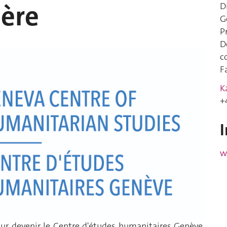
ière
D
G
P
D
c
F
K
+
w
ur devenir le Centre d'études humanitaires Genève.