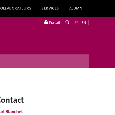
COLLABORATEURS
SERVICES
ALUMNI
Portail
FR
EN
Contact
arl Blanchet