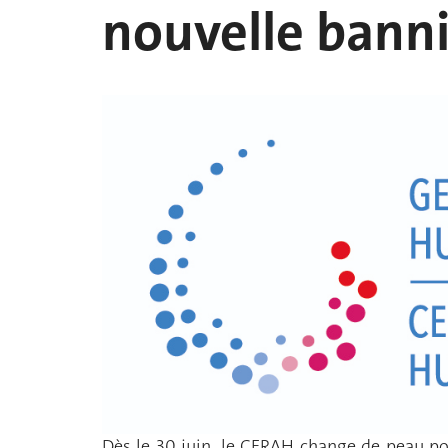
nouvelle bann
Dès le 30 juin, le CERAH change de peau po