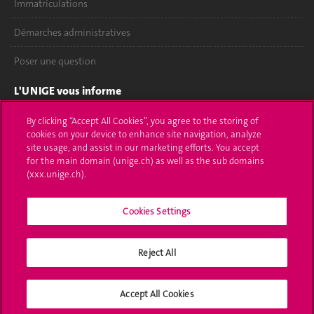
Immatriculations
Démarches administratives
Poser une question
L'UNIGE vous informe
UNIGE Mobile
By clicking “Accept All Cookies”, you agree to the storing of
cookies on your device to enhance site navigation, analyze
site usage, and assist in our marketing efforts. You accept
Médias
for the main domain (unige.ch) as well as the sub domains
(xxx.unige.ch).
Offres d'emploi
Bibliothèque
Cookies Settings
Calendrier académique
Reject All
Médias sociaux UNIGE
Accept All Cookies