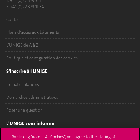
T. +41 (0)22 379 71 11
F. +41 (0)22 379 11 34
Contact
Plans d'accès aux bâtiments
L'UNIGE de A à Z
Politique et configuration des cookies
S'inscrire à l'UNIGE
Immatriculations
Démarches administratives
Poser une question
L'UNIGE vous informe
UNIGE Mobile
By clicking “Accept All Cookies”, you agree to the storing of