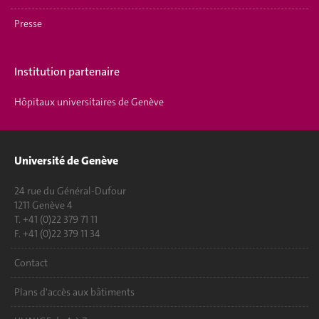
Presse
Institution partenaire
Hôpitaux universitaires de Genève
Université de Genève
24 rue du Général-Dufour
1211 Genève 4
T. +41 (0)22 379 71 11
F. +41 (0)22 379 11 34
Contact
Plans d'accès aux bâtiments