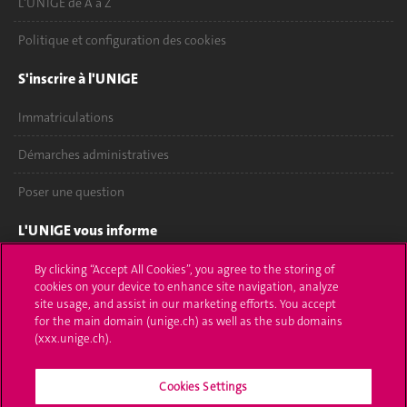
L'UNIGE de A à Z
Politique et configuration des cookies
S'inscrire à l'UNIGE
Immatriculations
Démarches administratives
Poser une question
L'UNIGE vous informe
UNIGE Mobile
By clicking “Accept All Cookies”, you agree to the storing of
cookies on your device to enhance site navigation, analyze
site usage, and assist in our marketing efforts. You accept
Médias
for the main domain (unige.ch) as well as the sub domains
(xxx.unige.ch).
Offres d'emploi
Bibliothèque
Cookies Settings