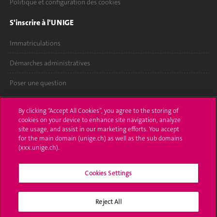
Politique et configuration des cookies
S'inscrire à l'UNIGE
Immatriculations
Démarches administratives
Poser une question
L'UNIGE vous informe
By clicking “Accept All Cookies”, you agree to the storing of
cookies on your device to enhance site navigation, analyze
UNIGE Mobile
site usage, and assist in our marketing efforts. You accept
for the main domain (unige.ch) as well as the sub domains
Médias
(xxx.unige.ch).
Offres d'emploi
Cookies Settings
Bibliothèque
Reject All
Calendrier académique