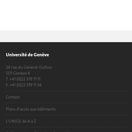
Université de Genève
24 rue du Général-Dufour
1211 Genève 4
T. +41 (0)22 379 71 11
F. +41 (0)22 379 11 34
Contact
Plans d'accès aux bâtiments
L'UNIGE de A à Z