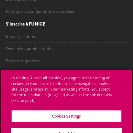
Politique et configuration des cookies
S'inscrire à l'UNIGE
Immatriculations
Démarches administratives
Poser une question
L'UNIGE vous informe
By clicking “Accept All Cookies”, you agree to the storing of
cookies on your device to enhance site navigation, analyze
UNIGE Mobile
site usage, and assist in our marketing efforts. You accept
for the main domain (unige.ch) as well as the sub domains
Médias
(xxx.unige.ch).
Offres d'emploi
Cookies Settings
Bibliothèque