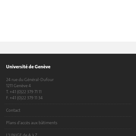
Université de Genève
24 rue du Général-Dufour
1211 Genève 4
T. +41 (0)22 379 71 11
F. +41 (0)22 379 11 34
Contact
Plans d'accès aux bâtiments
L'UNIGE de A à Z