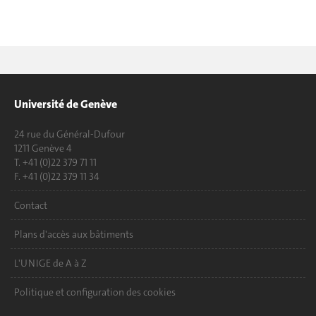
Université de Genève
24 rue du Général-Dufour
1211 Genève 4
T. +41 (0)22 379 71 11
F. +41 (0)22 379 11 34
Contact
Plans d'accès aux bâtiments
L'UNIGE de A à Z
Politique et configuration des cookies