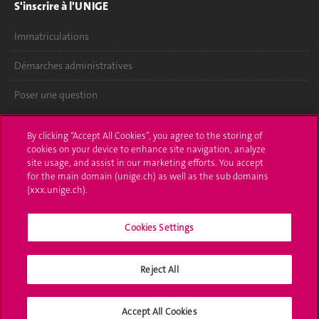
S'inscrire à l'UNIGE
Immatriculations
Démarches administratives
Poser une question
L'UNIGE vous informe
By clicking “Accept All Cookies”, you agree to the storing of
cookies on your device to enhance site navigation, analyze
UNIGE Mobile
site usage, and assist in our marketing efforts. You accept
for the main domain (unige.ch) as well as the sub domains
Médias
(xxx.unige.ch).
Offres d'emploi
Cookies Settings
Bibliothèque
Reject All
Calendrier académique
Médias sociaux UNIGE
Accept All Cookies