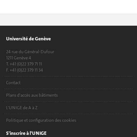
Université de Genève
24 rue du Général-Dufour
1211 Genève 4
T. +41 (0)22 379 71 11
F. +41 (0)22 379 11 34
Contact
Plans d'accès aux bâtiments
L'UNIGE de A à Z
Politique et configuration des cookies
S'inscrire à l'UNIGE