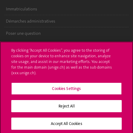
Immatriculations
Démarches administratives
Poser une question
L'UNIGE vous informe
By clicking “Accept All Cookies”, you agree to the storing of
cookies on your device to enhance site navigation, analyze
UNIGE Mobile
site usage, and assist in our marketing efforts. You accept
for the main domain (unige.ch) as well as the sub domains
Médias
(xxx.unige.ch).
Offres d'emploi
Cookies Settings
Bibliothèque
Reject All
Calendrier académique
Médias sociaux UNIGE
Accept All Cookies