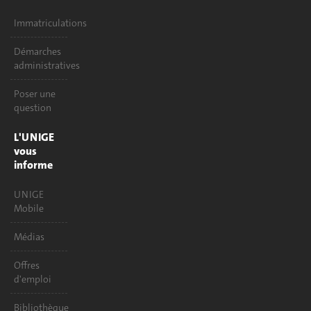
Immatriculations
Démarches
administratives
Poser une
question
L'UNIGE
vous
informe
UNIGE
Mobile
Médias
Offres
d'emploi
Bibliothèque