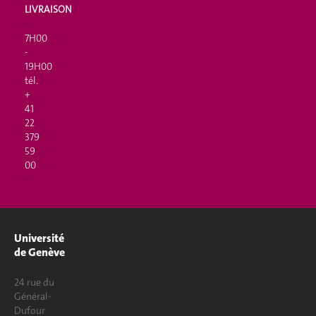
LIVRAISON
7H00
-
19H00
tél.
+
41
22
379
59
00
Université
de Genève
24 rue du
Général-
Dufour