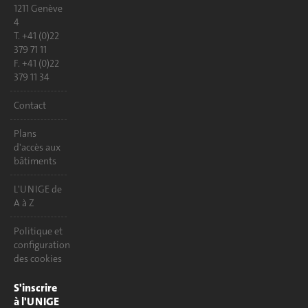
1211 Genève
4
T. +41 (0)22
379 71 11
F. +41 (0)22
379 11 34
Contact
Plans
d'accès aux
bâtiments
L'UNIGE de
A à Z
Politique et
configuration
des cookies
S'inscrire
à l'UNIGE