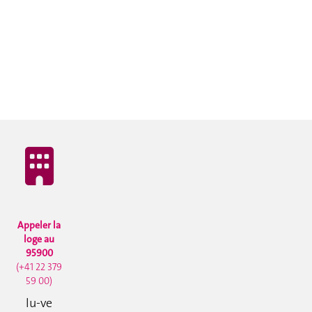
Appeler la
loge au
95900
(+41 22 379
59 00)
lu-ve