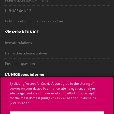
Plans d'accès aux bâtiments
L'UNIGE de A à Z
Politique et configuration des cookies
S'inscrire à l'UNIGE
Immatriculations
Démarches administratives
Poser une question
L'UNIGE vous informe
By clicking “Accept All Cookies”, you agree to the storing of
UNIGE Mobile
cookies on your device to enhance site navigation, analyze
site usage, and assist in our marketing efforts. You accept
Médias
for the main domain (unige.ch) as well as the sub domains
(xxx.unige.ch).
Offres d'emploi