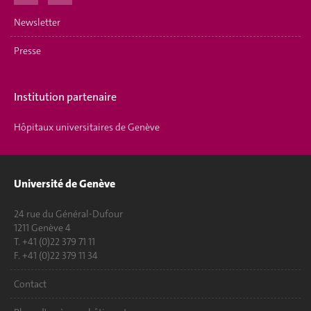
Newsletter
Presse
Institution partenaire
Hôpitaux universitaires de Genève
Université de Genève
24 rue du Général-Dufour
1211 Genève 4
T. +41 (0)22 379 71 11
F. +41 (0)22 379 11 34
Contact