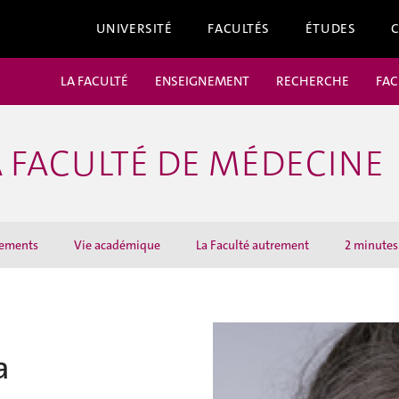
UNIVERSITÉ
FACULTÉS
ÉTUDES
LA FACULTÉ
ENSEIGNEMENT
RECHERCHE
FAC
 FACULTÉ DE MÉDECINE
ements
Vie académique
La Faculté autrement
2 minutes 
a