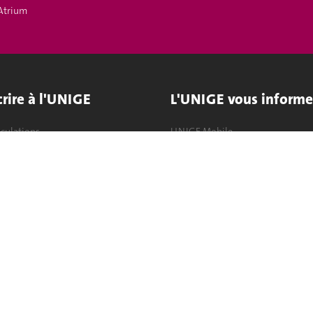
Atrium
crire à l'UNIGE
L'UNIGE vous informe
culations
UNIGE Mobile
es administratives
Médias
ne question
Offres d'emploi
Bibliothèque
Calendrier académique