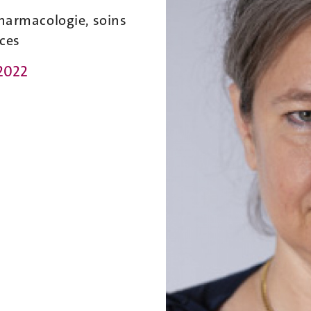
harmacologie, soins
nces
2022