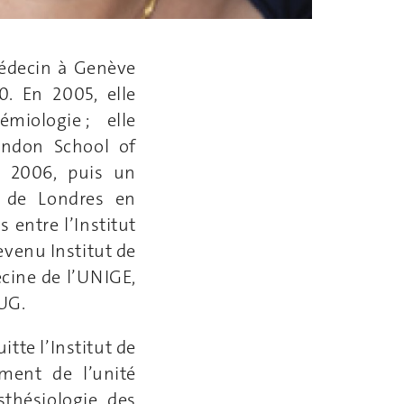
médecin à Genève
. En 2005, elle
iologie ; elle
ondon School of
n 2006, puis un
é de Londres en
 entre l’Institut
evenu Institut de
ecine de l’UNIGE,
HUG.
itte l’Institut de
ment de l’unité
sthésiologie des