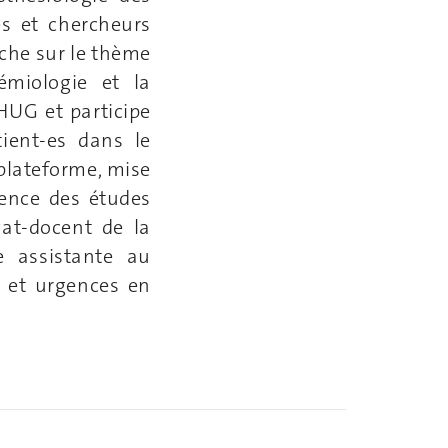
s et chercheurs
rche sur le thème
démiologie et la
HUG et participe
ient-es dans le
 plateforme, mise
arence des études
at-docent de la
e assistante au
s et urgences en