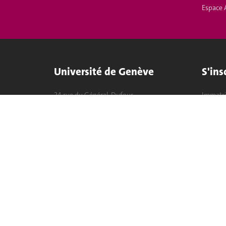
Espace 
Université de Genève
S'ins
24 rue du Général-Dufour
Immatri
1211 Genève 4
T. +41 (0)22 379 71 11
Démarch
F. +41 (0)22 379 11 34
Poser u
Contact
Plans d'accès aux bâtiments
L'UNIGE de A à Z
Politique et configuration des cookies