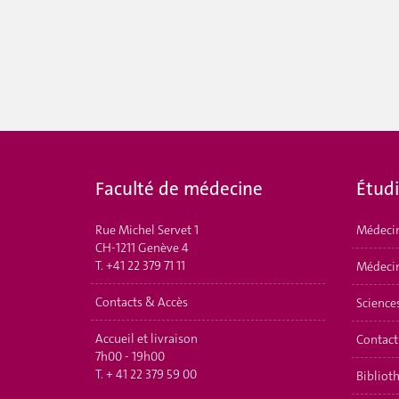
Faculté de médecine
É
tud
Rue Michel Servet 1
Médeci
CH-1211 Genève 4
T.
+41 22 379 71 11
Médecin
Contacts & Accès
Science
Accueil et livraison
Contact
7h00 - 19h00
T.
+ 41 22 379 59 00
Bibliot