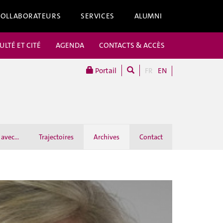
COLLABORATEURS
SERVICES
ALUMNI
ULTÉ ET CITÉ
AGENDA
CONTACTS & ACCÈS
Portail
FR
EN
avec...
Trajectoires
Archives
Contact