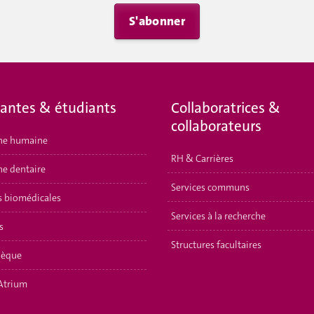
S'abonner
iantes & étudiants
Collaboratrices &
collaborateurs
ne humaine
RH & Carrières
e dentaire
Services communs
s biomédicales
Services à la recherche
s
Structures facultaires
hèque
Atrium