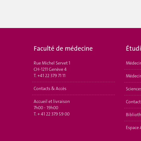
Faculté de médecine
É
tud
Rue Michel Servet 1
Médeci
CH-1211 Genève 4
T.
+41 22 379 71 11
Médecin
Contacts & Accès
Science
Accueil et livraison
Contact
7h00 - 19h00
T.
+ 41 22 379 59 00
Bibliot
Espace 