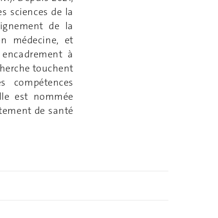
es sciences de la
eignement de la
en médecine, et
 encadrement à
echerche touchent
es compétences
Elle est nommée
rtement de santé