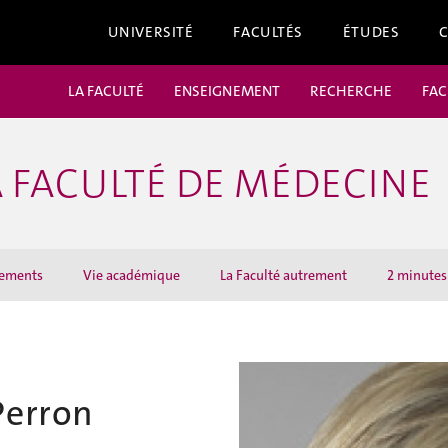
UNIVERSITÉ
FACULTÉS
ÉTUDES
LA FACULTÉ
ENSEIGNEMENT
RECHERCHE
FAC
 FACULTÉ DE MÉDECINE
ements
Vie académique
La Faculté autrement
2 minutes 
Perron