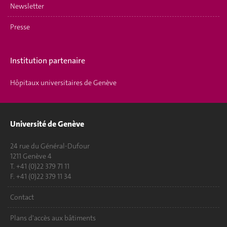
Newsletter
Presse
Institution partenaire
Hôpitaux universitaires de Genève
Université de Genève
24 rue du Général-Dufour
1211 Genève 4
T. +41 (0)22 379 71 11
F. +41 (0)22 379 11 34
Contact
Plans d'accès aux bâtiments