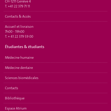
CH-1211 Genève 4
T.
+41 22 379 71 11
Contacts & Accès
Accueil et livraison
7h00 - 19h00
T.
+ 41 22 379 59 00
É
tudiantes & étudiants
Médecine humaine
Médecine dentaire
Sciences biomédicales
Contacts
Bibliothèque
Espace Atrium