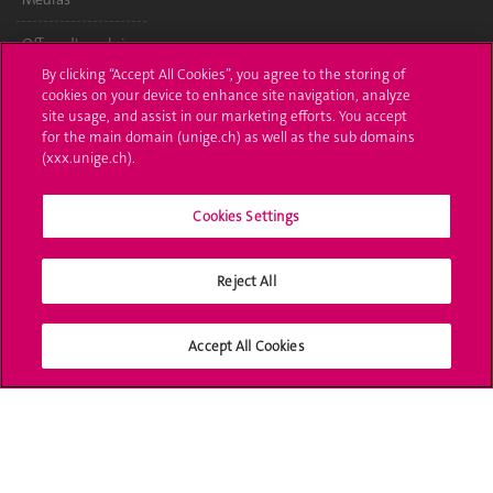
Offres d'emploi
By clicking “Accept All Cookies”, you agree to the storing of
Bibliothèque
cookies on your device to enhance site navigation, analyze
site usage, and assist in our marketing efforts. You accept
Calendrier
for the main domain (unige.ch) as well as the sub domains
académique
(xxx.unige.ch).
Médias sociaux
Cookies Settings
UNIGE
Reject All
Accept All Cookies