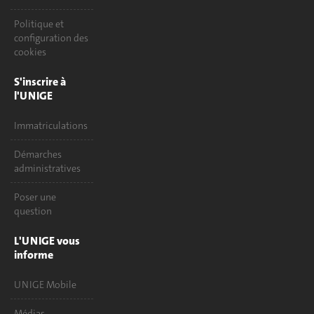
Politique et
configuration des
cookies
S'inscrire à
l'UNIGE
Immatriculations
Démarches
administratives
Poser une
question
L'UNIGE vous
informe
UNIGE Mobile
Médias