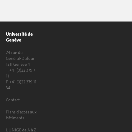
Université de
Genève
24 rue du
Général-Dufour
1211 Genève 4
T. +41 (0)22 379 71
11
F. +41 (0)22 379 11
34
Contact
Plans d'accès aux
bâtiments
L'UNIGE de A à Z