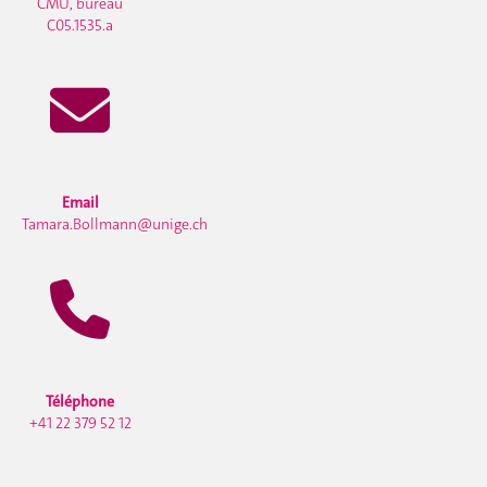
CMU, bureau
C05.1535.a
Email
Tamara.Bollmann@unige.ch
Téléphone
+41 22 379 52 12