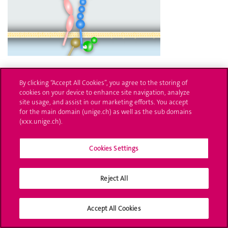
By clicking “Accept All Cookies”, you agree to the storing of
Publié le
11 juin 2024
cookies on your device to enhance site navigation, analyze
site usage, and assist in our marketing efforts. You accept
Des organoïdes 3D pour comprendre la maladie du foie gras
for the main domain (unige.ch) as well as the sub domains
(xxx.unige.ch).
Cookies Settings
Reject All
Accept All Cookies