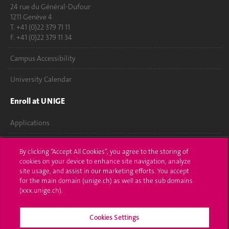
24 rue du Général-Dufour
1211 Genève 4
T. +41 (0)22 379 71 11
F. +41 (0)22 379 11 34
Campus Accessibility
University Calendar
Enroll at UNIGE
Applications
Administrative procedures
By clicking “Accept All Cookies”, you agree to the storing of
cookies on your device to enhance site navigation, analyze
Ask a question
site usage, and assist in our marketing efforts. You accept
for the main domain (unige.ch) as well as the sub domains
Contact
(xxx.unige.ch).
Media
Cookies Settings