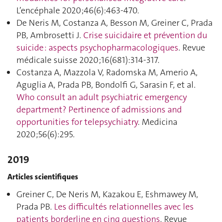
L’encéphale 2020;46(6):463‑470.
De Neris M, Costanza A, Besson M, Greiner C, Prada
PB, Ambrosetti J.
Crise suicidaire et prévention du
suicide : aspects psychopharmacologiques
. Revue
médicale suisse 2020;16(681):314‑317.
Costanza A, Mazzola V, Radomska M, Amerio A,
Aguglia A, Prada PB, Bondolfi G, Sarasin F, et al.
Who consult an adult psychiatric emergency
department? Pertinence of admissions and
opportunities for telepsychiatry
. Medicina
2020;56(6):295.
2019
Articles scientifiques
Greiner C, De Neris M, Kazakou E, Eshmawey M,
Prada PB.
Les difficultés relationnelles avec les
patients borderline en cinq questions
. Revue