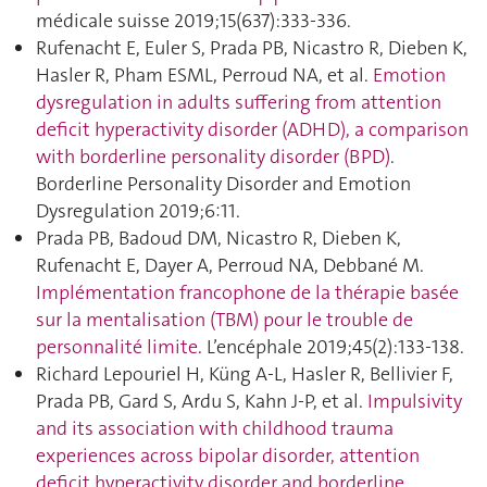
médicale suisse 2019;15(637):333‑336.
Rufenacht E, Euler S, Prada PB, Nicastro R, Dieben K,
Hasler R, Pham ESML, Perroud NA, et al.
Emotion
dysregulation in adults suffering from attention
deficit hyperactivity disorder (ADHD), a comparison
with borderline personality disorder (BPD)
.
Borderline Personality Disorder and Emotion
Dysregulation 2019;6:11.
Prada PB, Badoud DM, Nicastro R, Dieben K,
Rufenacht E, Dayer A, Perroud NA, Debbané M.
Implémentation francophone de la thérapie basée
sur la mentalisation (TBM) pour le trouble de
personnalité limite
. L’encéphale 2019;45(2):133‑138.
Richard Lepouriel H, Küng A-L, Hasler R, Bellivier F,
Prada PB, Gard S, Ardu S, Kahn J-P, et al.
Impulsivity
and its association with childhood trauma
experiences across bipolar disorder, attention
deficit hyperactivity disorder and borderline