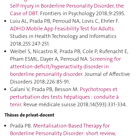
Self-Injury in Borderline Personality Disorder, the
Case of DBT
. Frontiers in Psychology 2018;9:2595.
Luiu AL, Prada PB, Perroud NA, Lovis C, Ehrler F.
ADHD Mobile App Feasibility Test for Adults
.
Studies in Health Technology and Informatics
2018;255:247‑251.
Weibel S, Nicastro R, Prada PB, Cole P, Rufenacht E,
Pham ESML, Dayer A, Perroud NA.
Screening for
attention-deficit/hyperactivity disorder in
borderline personality disorder
. Journal of Affective
Disorders 2018;226:85‑91.
Galani V, Prada PB, Besson M.
Psychotropes et
perturbation des tests hépatiques : conduite à
tenir
. Revue médicale suisse 2018;14(593):331‑334.
Thèses de privat-docent
Prada PB.
Mentalisation-Based Therapy for
Borderline Personality Disorder: short review,