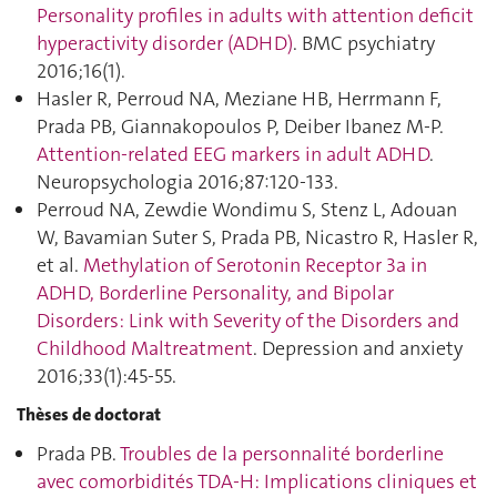
Personality profiles in adults with attention deficit
hyperactivity disorder (ADHD)
. BMC psychiatry
2016;16(1).
Hasler R, Perroud NA, Meziane HB, Herrmann F,
Prada PB, Giannakopoulos P, Deiber Ibanez M-P.
Attention-related EEG markers in adult ADHD
.
Neuropsychologia 2016;87:120‑133.
Perroud NA, Zewdie Wondimu S, Stenz L, Adouan
W, Bavamian Suter S, Prada PB, Nicastro R, Hasler R,
et al.
Methylation of Serotonin Receptor 3a in
ADHD, Borderline Personality, and Bipolar
Disorders: Link with Severity of the Disorders and
Childhood Maltreatment
. Depression and anxiety
2016;33(1):45‑55.
Thèses de doctorat
Prada PB.
Troubles de la personnalité borderline
avec comorbidités TDA-H: Implications cliniques et