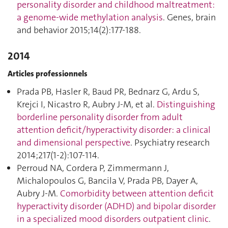
personality disorder and childhood maltreatment:
a genome-wide methylation analysis
. Genes, brain
and behavior 2015;14(2):177‑188.
2014
Articles professionnels
Prada PB, Hasler R, Baud PR, Bednarz G, Ardu S,
Krejci I, Nicastro R, Aubry J-M, et al.
Distinguishing
borderline personality disorder from adult
attention deficit/hyperactivity disorder: a clinical
and dimensional perspective
. Psychiatry research
2014;217(1-2):107‑114.
Perroud NA, Cordera P, Zimmermann J,
Michalopoulos G, Bancila V, Prada PB, Dayer A,
Aubry J-M.
Comorbidity between attention deficit
hyperactivity disorder (ADHD) and bipolar disorder
in a specialized mood disorders outpatient clinic
.