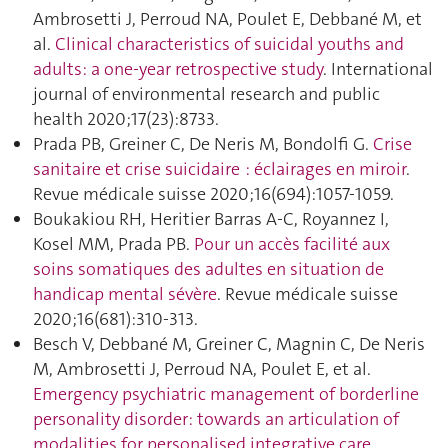
Ambrosetti J, Perroud NA, Poulet E, Debbané M, et
al.
Clinical characteristics of suicidal youths and
adults: a one-year retrospective study
. International
journal of environmental research and public
health 2020;17(23):8733.
Prada PB, Greiner C, De Neris M, Bondolfi G.
Crise
sanitaire et crise suicidaire : éclairages en miroir
.
Revue médicale suisse 2020;16(694):1057‑1059.
Boukakiou RH, Heritier Barras A-C, Royannez I,
Kosel MM, Prada PB.
Pour un accès facilité aux
soins somatiques des adultes en situation de
handicap mental sévère
. Revue médicale suisse
2020;16(681):310‑313.
Besch V, Debbané M, Greiner C, Magnin C, De Neris
M, Ambrosetti J, Perroud NA, Poulet E, et al.
Emergency psychiatric management of borderline
personality disorder: towards an articulation of
modalities for personalised integrative care
.