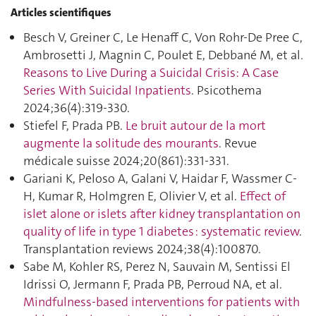
Articles scientifiques
Besch V, Greiner C, Le Henaff C, Von Rohr-De Pree C,
Ambrosetti J, Magnin C, Poulet E, Debbané M, et al.
Reasons to Live During a Suicidal Crisis: A Case
Series With Suicidal Inpatients
. Psicothema
2024;36(4):319‑330.
Stiefel F, Prada PB.
Le bruit autour de la mort
augmente la solitude des mourants
. Revue
médicale suisse 2024;20(861):331‑331.
Gariani K, Peloso A, Galani V, Haidar F, Wassmer C-
H, Kumar R, Holmgren E, Olivier V, et al.
Effect of
islet alone or islets after kidney transplantation on
quality of life in type 1 diabetes : systematic review
.
Transplantation reviews 2024;38(4):100870.
Sabe M, Kohler RS, Perez N, Sauvain M, Sentissi El
Idrissi O, Jermann F, Prada PB, Perroud NA, et al.
Mindfulness-based interventions for patients with