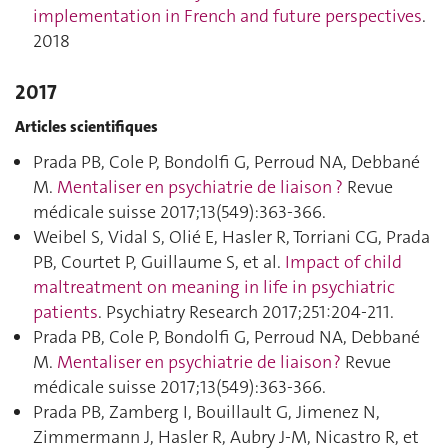
implementation in French and future perspectives
.
2018
2017
Articles scientifiques
Prada PB, Cole P, Bondolfi G, Perroud NA, Debbané
M.
Mentaliser en psychiatrie de liaison ?
Revue
médicale suisse 2017;13(549):363‑366.
Weibel S, Vidal S, Olié E, Hasler R, Torriani CG, Prada
PB, Courtet P, Guillaume S, et al.
Impact of child
maltreatment on meaning in life in psychiatric
patients
. Psychiatry Research 2017;251:204‑211.
Prada PB, Cole P, Bondolfi G, Perroud NA, Debbané
M.
Mentaliser en psychiatrie de liaison ?
Revue
médicale suisse 2017;13(549):363‑366.
Prada PB, Zamberg I, Bouillault G, Jimenez N,
Zimmermann J, Hasler R, Aubry J-M, Nicastro R, et