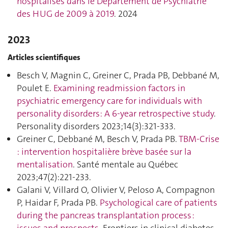
hospitalisés dans le Département de Psychiatrie
des HUG de 2009 à 2019
. 2024
2023
Articles scientifiques
Besch V, Magnin C, Greiner C, Prada PB, Debbané M,
Poulet E.
Examining readmission factors in
psychiatric emergency care for individuals with
personality disorders: A 6-year retrospective study
.
Personality disorders 2023;14(3):321‑333.
Greiner C, Debbané M, Besch V, Prada PB.
TBM-Crise
: intervention hospitalière brève basée sur la
mentalisation
. Santé mentale au Québec
2023;47(2):221‑233.
Galani V, Villard O, Olivier V, Peloso A, Compagnon
P, Haidar F, Prada PB.
Psychological care of patients
during the pancreas transplantation process :
issues and prospects
. Frontiers in clinical diabetes