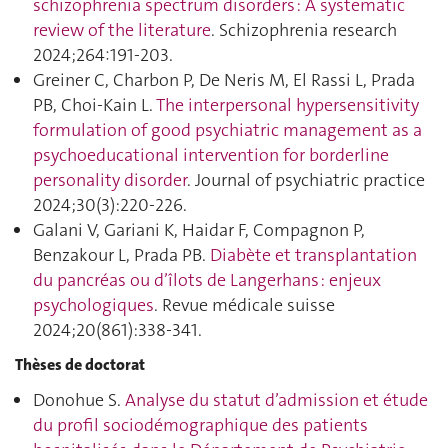
schizophrenia spectrum disorders : A systematic
review of the literature
. Schizophrenia research
2024;264:191‑203.
Greiner C, Charbon P, De Neris M, El Rassi L, Prada
PB, Choi-Kain L.
The interpersonal hypersensitivity
formulation of good psychiatric management as a
psychoeducational intervention for borderline
personality disorder
. Journal of psychiatric practice
2024;30(3):220‑226.
Galani V, Gariani K, Haidar F, Compagnon P,
Benzakour L, Prada PB.
Diabète et transplantation
du pancréas ou d’îlots de Langerhans : enjeux
psychologiques
. Revue médicale suisse
2024;20(861):338‑341.
Thèses de doctorat
Donohue S.
Analyse du statut d’admission et étude
du profil sociodémographique des patients