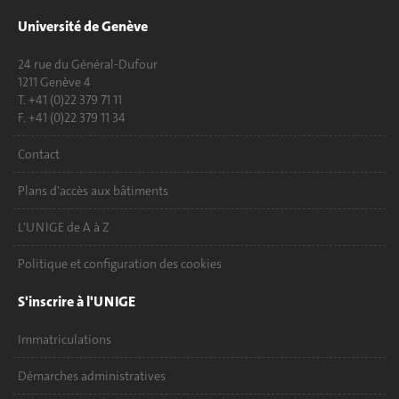
Université de Genève
24 rue du Général-Dufour
1211 Genève 4
T. +41 (0)22 379 71 11
F. +41 (0)22 379 11 34
Contact
Plans d'accès aux bâtiments
L'UNIGE de A à Z
Politique et configuration des cookies
S'inscrire à l'UNIGE
Immatriculations
Démarches administratives