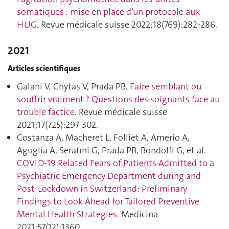
somatiques : mise en place d’un protocole aux
HUG
. Revue médicale suisse 2022;18(769):282‑286.
2021
Articles scientifiques
Galani V, Chytas V, Prada PB.
Faire semblant ou
souffrir vraiment ? Questions des soignants face au
trouble factice
. Revue médicale suisse
2021;17(725):297‑302.
Costanza A, Macheret L, Folliet A, Amerio A,
Aguglia A, Serafini G, Prada PB, Bondolfi G, et al.
COVID-19 Related Fears of Patients Admitted to a
Psychiatric Emergency Department during and
Post-Lockdown in Switzerland: Preliminary
Findings to Look Ahead for Tailored Preventive
Mental Health Strategies
. Medicina
2021;57(12):1360.