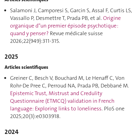
Salamoni J, Camporesi S, Garcin S, Assal F, Curtis LS,
Vassallo P, Desmettre T, Prada PB, et al.
Origine
organique d"un premier épisode psychotique :
quand y penser ?
Revue médicale suisse
2026;22(949):311‑315.
2025
Articles scientifiques
Greiner C, Besch V, Bouchard M, Le Henaff C, Von
Rohr-De Pree C, Perroud NA, Prada PB, Debbané M.
Epistemic Trust, Mistrust and Credulity
Questionnaire (ETMCQ) validation in French
language: Exploring links to loneliness
. PloS one
2025;20(3):e0303918.
2024