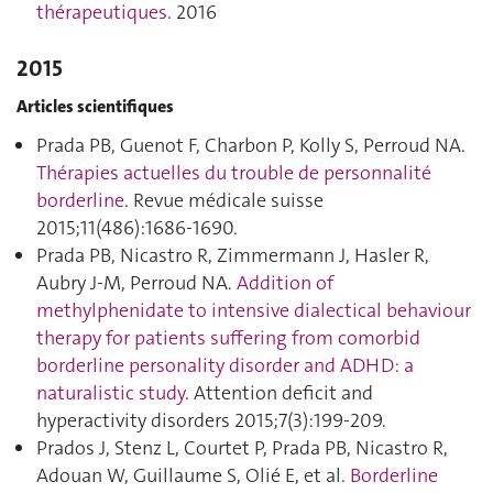
thérapeutiques
. 2016
2015
Articles scientifiques
Prada PB, Guenot F, Charbon P, Kolly S, Perroud NA.
Thérapies actuelles du trouble de personnalité
borderline
. Revue médicale suisse
2015;11(486):1686‑1690.
Prada PB, Nicastro R, Zimmermann J, Hasler R,
Aubry J-M, Perroud NA.
Addition of
methylphenidate to intensive dialectical behaviour
therapy for patients suffering from comorbid
borderline personality disorder and ADHD: a
naturalistic study
. Attention deficit and
hyperactivity disorders 2015;7(3):199‑209.
Prados J, Stenz L, Courtet P, Prada PB, Nicastro R,
Adouan W, Guillaume S, Olié E, et al.
Borderline