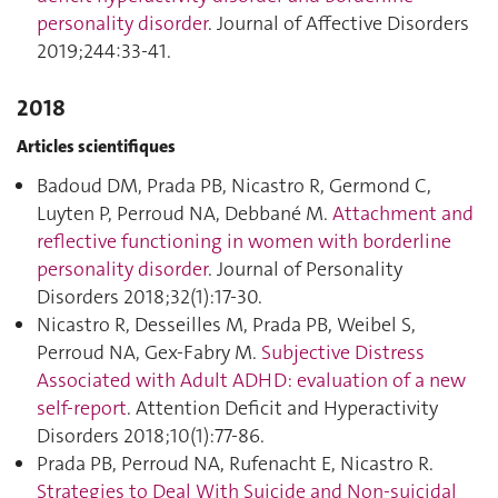
personality disorder
. Journal of Affective Disorders
2019;244:33‑41.
2018
Articles scientifiques
Badoud DM, Prada PB, Nicastro R, Germond C,
Luyten P, Perroud NA, Debbané M.
Attachment and
reflective functioning in women with borderline
personality disorder
. Journal of Personality
Disorders 2018;32(1):17‑30.
Nicastro R, Desseilles M, Prada PB, Weibel S,
Perroud NA, Gex-Fabry M.
Subjective Distress
Associated with Adult ADHD: evaluation of a new
self-report
. Attention Deficit and Hyperactivity
Disorders 2018;10(1):77‑86.
Prada PB, Perroud NA, Rufenacht E, Nicastro R.
Strategies to Deal With Suicide and Non-suicidal