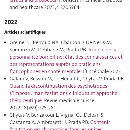
and healthcare 2023;4:1205964.
2022
Articles scientifiques
Greiner C, Perroud NA, Charbon P, De Neris M,
Speranza M, Debbané M, Prada PB.
Trouble de la
personnalité borderline: état des connaissances et
des représentations auprès de praticiens
francophones en santé mentale
. L’Encéphale 2022
Galani V, Besson M, Le Hénaff C, Chytas V, Prada PB.
Quand la discontinuation des psychotropes
s’impose : manifestations cliniques et approche
thérapeutique
. Revue médicale suisse
2022;18(769):276‑281.
Chytas V, Benzakour L, Vignal CL, Delean S,
Costanza A, Ambrosetti J, Prada PB.
Contenir
l’agitation psychomotrice dans les unités