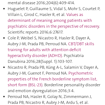
mental disease 2016;204(6):409‑414.
Huguelet P, Guillaume S, Vidal S, Mohr S, Courtet P,
Villain L, Girod C, Hasler R, et al.
Values as
determinant of meaning among patients with
psychiatric disorders in the perspective of recovery
.
Scientific reports 2016;6:27617.
Cole P, Weibel S, Nicastro R, Hasler R, Dayer A,
Aubry J-M, Prada PB, Perroud NA.
CBT/DBT skills
training for adults with attention deficit
hyperactivity disorder (ADHD)
. Psychiatria
Danubina 2016;28(Suppl. 1):103‑107.
Nicastro R, Prada PB, Küng A-L, Salamin V, Dayer A,
Aubry J-M, Guenot F, Perroud NA.
Psychometric
properties of the French borderline symptom list,
short form (BSL-23)
. Borderline personality disorder
and emotion dysregulation 2016;3:4.
Perroud NA, Hasler R, Golay N, Zimmermann J,
Prada PB, Nicastro R, Aubry J-M, Ardu S, et al.