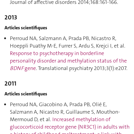
Journal of affective disorders 2014;168:161‑166.
2013
Articles scientifiques
Perroud NA, Salzmann A, Prada PB, Nicastro R,
Hoeppli Puathy M-E, Furrer S, Ardu S, Krejci I, et al.
Response to psychotherapy in borderline
personality disorder and methylation status of the
BDNF
gene
. Translational psychiatry 2013;3(1):e207.
2011
Articles scientifiques
Perroud NA, Giacobino A, Prada PB, Olié E,
Salzmann A, Nicastro R, Guillaume S, Mouthon-
Mermoud D, et al.
Increased methylation of
glucocorticoid receptor gene (NR3C1) in adults with