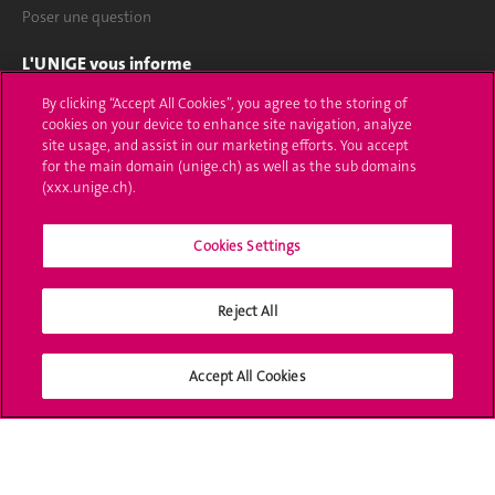
Poser une question
L'UNIGE vous informe
By clicking “Accept All Cookies”, you agree to the storing of
UNIGE Mobile
cookies on your device to enhance site navigation, analyze
site usage, and assist in our marketing efforts. You accept
Médias
for the main domain (unige.ch) as well as the sub domains
(xxx.unige.ch).
Offres d'emploi
Bibliothèque
Cookies Settings
Calendrier académique
Reject All
Médias sociaux UNIGE
Accept All Cookies
Accréditation