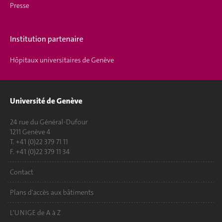
Presse
Institution partenaire
Hôpitaux universitaires de Genève
Université de Genève
24 rue du Général-Dufour
1211 Genève 4
T. +41 (0)22 379 71 11
F. +41 (0)22 379 11 34
Contact
Plans d'accès aux bâtiments
L'UNIGE de A à Z