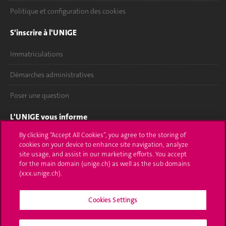
Politique et configuration des cookies
S'inscrire à l'UNIGE
Immatriculations
Démarches administratives
Poser une question
L'UNIGE vous informe
By clicking “Accept All Cookies”, you agree to the storing of
UNIGE Mobile
cookies on your device to enhance site navigation, analyze
site usage, and assist in our marketing efforts. You accept
Médias
for the main domain (unige.ch) as well as the sub domains
(xxx.unige.ch).
Offres d'emploi
Bibliothèque
Cookies Settings
Calendrier académique