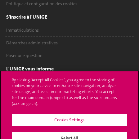
Politique et configuration des cookies
S'inscrire à l'UNIGE
Immatriculations
Démarches administratives
Poser une question
L'UNIGE vous informe
By clicking “Accept All Cookies”, you agree to the storing of
UNIGE Mobile
cookies on your device to enhance site navigation, analyze
site usage, and assist in our marketing efforts. You accept
Médias
for the main domain (unige.ch) as well as the sub domains
(xxx.unige.ch).
Offres d'emploi
Bibliothèque
Cookies Settings
Calendrier académique
Reject All