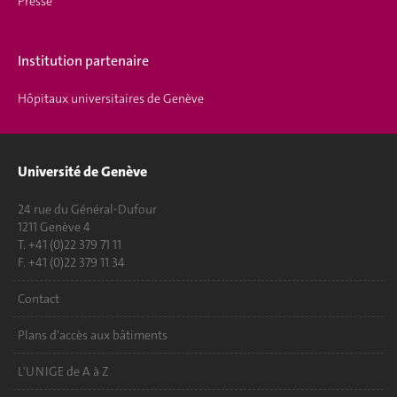
Presse
Institution partenaire
Hôpitaux universitaires de Genève
Université de Genève
24 rue du Général-Dufour
1211 Genève 4
T. +41 (0)22 379 71 11
F. +41 (0)22 379 11 34
Contact
Plans d'accès aux bâtiments
L'UNIGE de A à Z