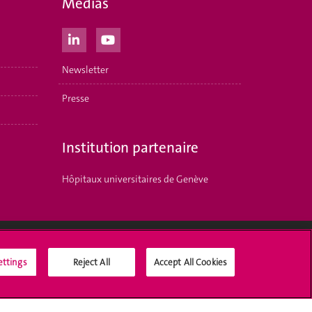
Médias
Newsletter
Presse
Institution partenaire
Hôpitaux universitaires de Genève
ettings
Reject All
Accept All Cookies
Médias sociaux UNIGE