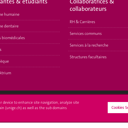
iantes & étudiants
Collaboratrices &
collaborateurs
ne humaine
RH & Carrières
e dentaire
Services communs
s biomédicales
Services à la recherche
s
Structures facultaires
hèque
Atrium
ur device to enhance site navigation, analyze site
Cookies S
crire à l'UNIGE
L'UNIGE vous informe
ain (unige.ch) as well as the sub domains
culations
UNIGE Mobile