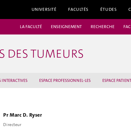
UNIVERSITÉ
FACULTÉS
ÉTUDES
LA FACULTÉ
ENSEIGNEMENT
RECHERCHE
FAC
IS DES TUMEURS
 INTERACTIVES
ESPACE PROFESSIONNEL-LES
ESPACE PATIENT
Pr Marc D. Ryser
Directeur