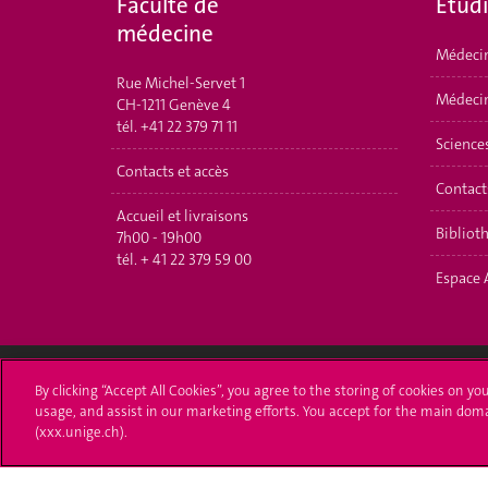
Faculté de
Étud
médecine
Médeci
Rue Michel-Servet 1
Médecin
CH-1211 Genève 4
tél.
+41 22 379 71 11
Science
Contacts et accès
Contact
Accueil et livraisons
Bibliot
7h00 - 19h00
tél.
+ 41 22 379 59 00
Espace 
By clicking “Accept All Cookies”, you agree to the storing of cookies on yo
Université de Genève
S'ins
usage, and assist in our marketing efforts. You accept for the main dom
(xxx.unige.ch).
24 rue du Général-Dufour
Immatri