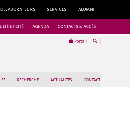
COLLABORATEURS
SERVICES
ALUMNI
ULTÉ ET CITÉ
AGENDA
CONTACTS & ACCÈS
Portail
-ES
RECHERCHE
ACTUALITÉS
CONTACT