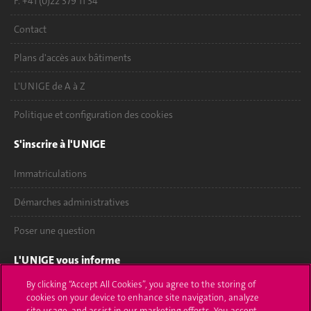
F. +41 (0)22 379 11 34
Contact
Plans d'accès aux bâtiments
L'UNIGE de A à Z
Politique et configuration des cookies
S'inscrire à l'UNIGE
Immatriculations
Démarches administratives
Poser une question
L'UNIGE vous informe
By clicking “Accept All Cookies”, you agree to the storing of
UNIGE Mobile
cookies on your device to enhance site navigation, analyze
site usage, and assist in our marketing efforts. You accept