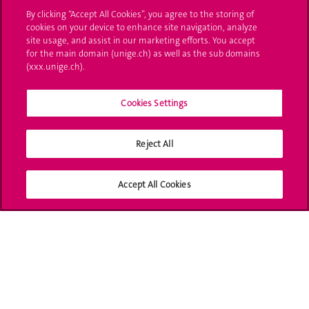
By clicking “Accept All Cookies”, you agree to the storing of
UNIGE Mobile
cookies on your device to enhance site navigation, analyze
site usage, and assist in our marketing efforts. You accept
Médias
for the main domain (unige.ch) as well as the sub domains
(xxx.unige.ch).
Offres d'emploi
Cookies Settings
Bibliothèque
Calendrier académique
Reject All
Médias sociaux UNIGE
Accept All Cookies
Accréditation