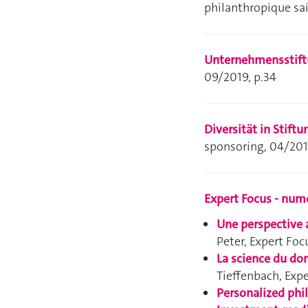
philanthropique sai
Unternehmensstif
09/2019, p.34
Diversität in Stift
sponsoring, 04/201
Expert Focus - numé
Une perspective a
Peter,
Expert Foc
La science du don
Tieffenbach,
Expe
Personalized phi