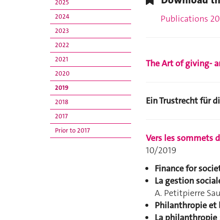
Download the 
2025
2024
Publications 2
2023
2022
2021
The Art of giving- 
2020
2019
Ein Trustrecht für 
2018
2017
Prior to 2017
Vers les sommets d
10/2019
Finance for socie
La gestion social
A. Petitpierre Sa
Philanthropie et 
La philanthropie 