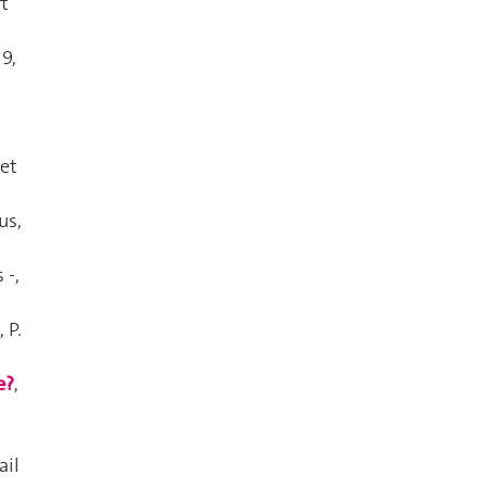
t
9,
 et
us
,
 -
,
, P.
e?
,
ail