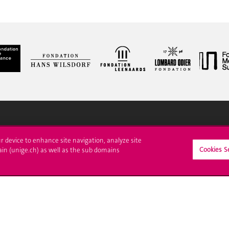
ll at UNIGE
Contact
ur device to enhance site navigation, analyze site
Cookies S
ain (unige.ch) as well as the sub domains
tions
Media
trative procedures
Library
uestion
University Structures