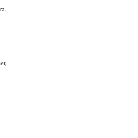
ra,
er,