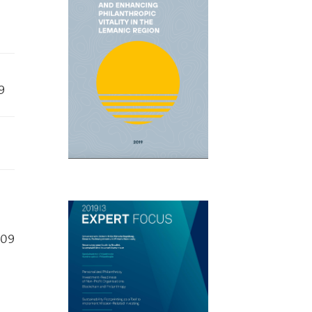
9
409