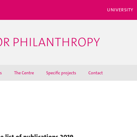
UNIVERSITY
OR PHILANTHROPY
s
The Centre
Specific projects
Contact