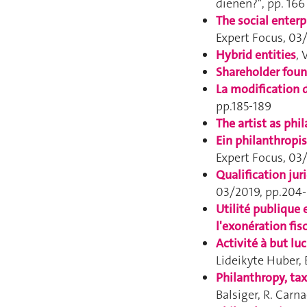
dienen?", pp. 166
The social enterp
Expert Focus
, 03
Hybrid entitie
s
, 
Shareholder fou
La modification 
pp.185-189
The artist as phi
Ein philanthropi
Expert Focus
, 03
Qualification ju
03/2019, pp.204
Utilité publique 
l'exonération fis
Activité à but lu
Lideikyte Huber,
Philanthropy, ta
Balsiger, R. Carn