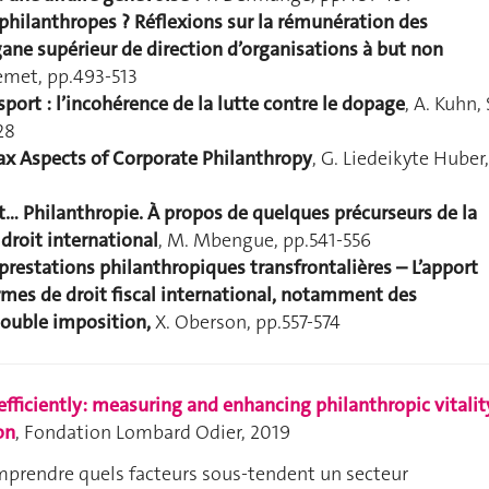
philanthropes ?
Réflexions sur la rémunération des
ane supérieur de direction d’organisations à but non
uemet, pp.493-513
sport : l’incohérence de la lutte contre le dopage
, A. Kuhn, 
28
Tax Aspects of Corporate Philanthropy
, G. Liedeikyte Huber,
… Philanthropie. À propos de quelques précurseurs de la
droit international
, M. Mbengue, pp.541-556
prestations philanthropiques transfrontalières – L’apport
rmes de droit fiscal international, notamment des
ouble imposition,
X. Oberson, pp.557-574
fficiently: measuring and enhancing philanthropic vitalit
on
,
Fondation Lombard Odier,
2019
prendre quels facteurs sous-tendent un secteur