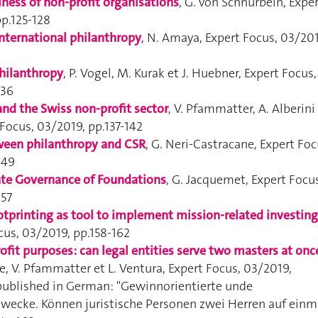
ness of non-profit organisations
, G. von Schnurbein,
Exper
pp.125-128
international philanthropy
, N. Amaya,
Expert Focus
, 03/201
hilanthropy
, P. Vogel, M. Kurak et J. Huebner,
Expert Focus
,
136
and the Swiss non-profit sector
, V. Pfammatter, A. Alberini
 Focus
, 03/2019, pp.137-142
ween philanthropy and CSR
, G. Neri-Castracane,
Expert Foc
149
ate Governance of Foundations
, G. Jacquemet,
Expert Focus
157
ootprinting as tool to implement mission-related investing
cus
, 03/2019, pp.158-162
rofit purposes
: can legal entities serve two masters at onc
ge, V. Pfammatter et L. Ventura,
Expert Focus
, 03/2019,
 published in German: "Gewinnorientierte unde
ecke. Können juristische Personen zwei Herren auf einm