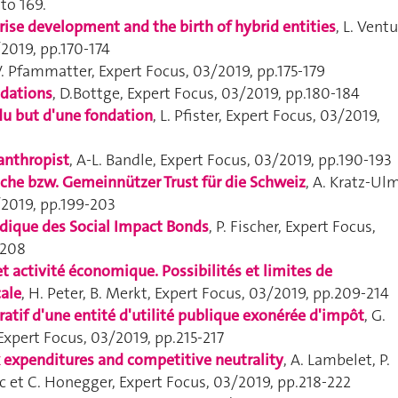
 to 169.
rise development and the birth of hybrid entities
, L. Ventu
/2019, pp.170-174
V. Pfammatter,
Expert Focus
, 03/2019, pp.175-179
ndations
, D.Bottge,
Expert Focus
, 03/2019, pp.180-184
du but d'une fondation
, L. Pfister,
Expert Focus
, 03/2019,
lanthropist
, A-L. Bandle,
Expert Focus
, 03/2019, pp.190-193
sche bzw. Gemeinnützer Trust für die Schweiz
, A. Kratz-Ulm
/2019, pp.199-203
ridique des Social Impact Bonds
, P. Fischer,
Expert Focus
,
-208
et activité économique. Possibilités et limites de
cale
, H. Peter, B. Merkt,
Expert Focus
, 03/2019, pp.209-214
cratif d'une entité d'utilité publique exonérée d'impôt
, G.
Expert Focus
, 03/2019, pp.215-217
x expenditures and competitive neutrality
,
A. Lambelet, P.
ac et C. Honegger,
Expert Focus
, 03/2019, pp.218-222