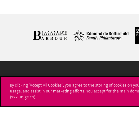
University of Geneva
Enro
By clicking “Accept All Cookies”, you agree to the storing of cookies on yo
usage, and assist in our marketing efforts. You accept for the main dom
24 rue du Général-Dufour
Applica
(xxx.unige.ch).
1211 Genève 4
T. +41 (0)22 379 71 11
Adminis
F. +41 (0)22 379 11 34
Ask a q
Campus Accessibility