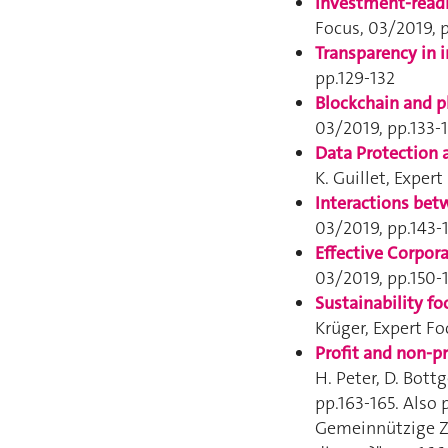
Investment-readi
Focus
, 03/2019, 
Transparency in 
pp.129-132
Blockchain and p
03/2019, pp.133-
Data Protection 
K. Guillet,
Expert
Interactions bet
03/2019, pp.143-
Effective Corpor
03/2019, pp.150-
Sustainability f
Krüger,
Expert Fo
Profit and non-p
H. Peter, D. Bott
pp.163-165. Also
Gemeinnützige Zw