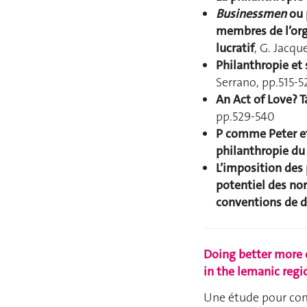
Businessmen
ou 
membres de l’org
lucratif
, G. Jacq
Philanthropie et 
Serrano, pp.515-5
An Act of Love? 
pp.529-540
P comme Peter et
philanthropie du 
L’imposition des 
potentiel des no
conventions de d
Doing better more e
in the lemanic regi
Une étude pour com