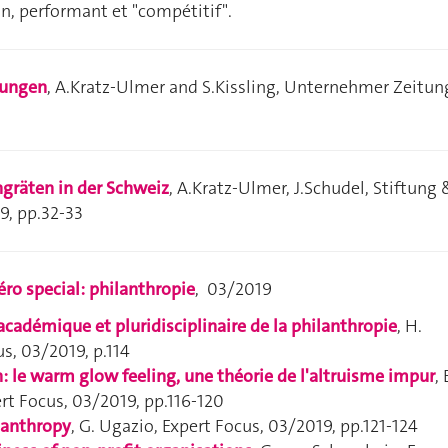
n, performant et "compétitif".
tungen
, A.Kratz-Ulmer and S.Kissling, Unternehmer Zeitun
ungräten in der Schweiz
, A.Kratz-Ulmer, J.Schudel, Stiftung 
9, pp.32-33
ro special: philanthropie
, 03/2019
cadémique et pluridisciplinaire de la philanthropie
, H.
us
, 03/2019, p.114
: le warm glow feeling, une théorie de l'altruisme impur
, 
rt Focus
, 03/2019, pp.116-120
lanthropy
, G. Ugazio,
Expert Focus
, 03/2019, pp.121-124