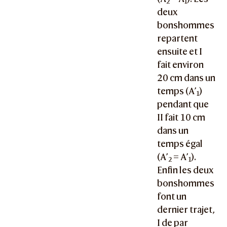
2
1
deux
bonshommes
repartent
ensuite et I
fait environ
20 cm dans un
temps (A’
)
1
pendant que
II fait 10 cm
dans un
temps égal
(
A’
= A’
).
2
1
Enfin les deux
bonshommes
font un
dernier trajet,
I de par