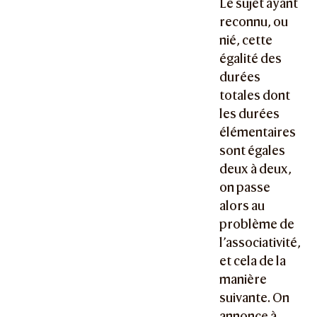
Le sujet ayant
reconnu, ou
nié, cette
égalité des
durées
totales dont
les durées
élémentaires
sont égales
deux à deux,
on passe
alors au
problème de
l’associativité,
et cela de la
manière
suivante. On
annonce à