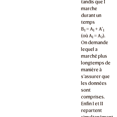
tandis que I
marche
durant un
temps
B
= A
+ A’
1
1
1
(où
A
= A
).
1
2
On demande
lequel a
marché plus
longtemps de
manière à
s’assurer que
les données
sont
comprises.
Enfin I et II
repartent