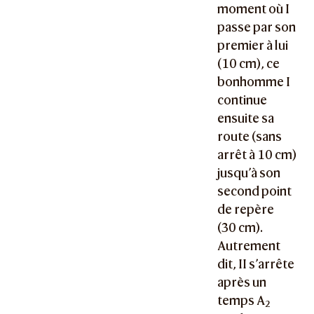
moment où I
passe par son
premier à lui
(10 cm), ce
bonhomme I
continue
ensuite sa
route (sans
arrêt à 10 cm)
jusqu’à son
second point
de repère
(30 cm).
Autrement
dit, II s’arrête
après un
temps A
2