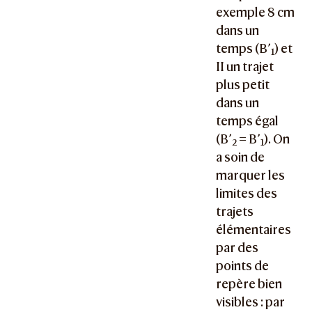
exemple 8 cm
dans un
temps (B’
) et
1
II un trajet
plus petit
dans un
temps égal
(
B’
= B’
). On
2
1
a soin de
marquer les
limites des
trajets
élémentaires
par des
points de
repère bien
visibles : par