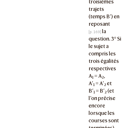
troisièmes
trajets
(temps B’) en
reposant
la
question. 3° Si
le sujet a
compris les
trois égalités
respectives
A
= A
,
1
2
A’
= A’
et
1
2
B’
= B’
(et
1
2
l’on précise
encore
lorsque les
courses sont
terminées),