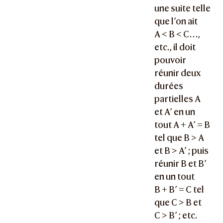
une suite telle
que l’on ait
A < B < C
…,
etc., il doit
pouvoir
réunir deux
durées
partielles A
et A’ en un
tout
A + A’ = B
tel que
B > A
et
B > A’
; puis
réunir B et B’
en un tout
B + B’ = C
tel
que
C > B
et
C > B’
; etc.