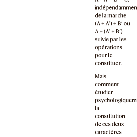
indépendammen
de la marche
(A + A’) + B’
ou
A + (A’ + B’)
suivie par les
opérations
pour le
constituer.
Mais
comment
étudier
psychologiquem
la
constitution
de ces deux
caractères