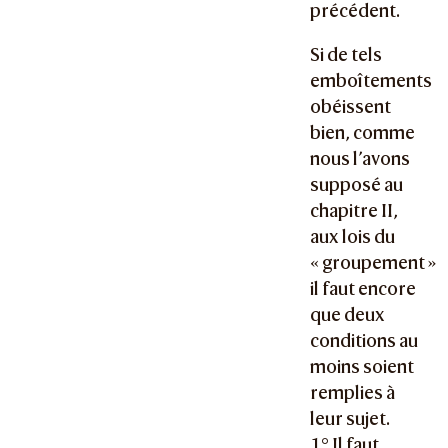
précédent.
Si de tels
emboîtements
obéissent
bien, comme
nous l’avons
supposé au
chapitre II,
aux lois du
« groupement »
il faut encore
que deux
conditions au
moins soient
remplies à
leur sujet.
1° Il faut