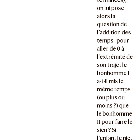
on lui pose
alors la
question de
l’addition des
temps : pour
aller de 0 à
l’extrémité de
son trajet le
bonhomme I
a-t-il mis le
même temps
(ou plus ou
moins ?) que
le bonhomme
II pour faire le
sien ? Si
l’enfant le nie,