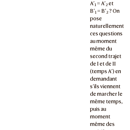
A’
= A’
et
1
2
B’
= B’
? On
1
2
pose
naturellement
ces questions
au moment
même du
second trajet
de I et de II
(temps A’) en
demandant
s’ils viennent
de marcher le
même temps,
puis au
moment
même des