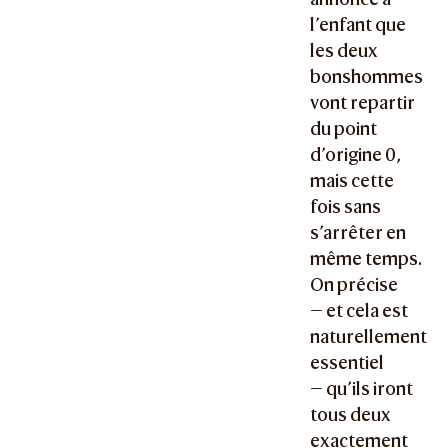
l’enfant que
les deux
bonshommes
vont repartir
du point
d’origine 0,
mais cette
fois sans
s’arrêter en
même temps.
On précise
— et cela est
naturellement
essentiel
— qu’ils iront
tous deux
exactement