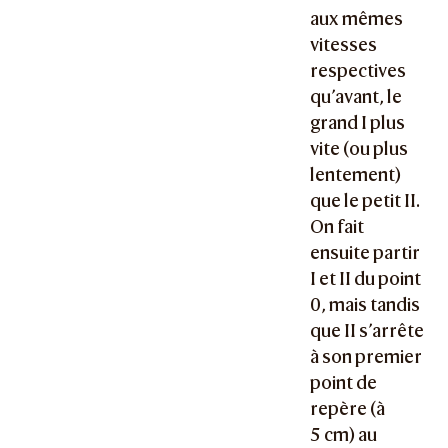
aux mêmes
vitesses
respectives
qu’avant, le
grand I plus
vite (ou plus
lentement)
que le petit II.
On fait
ensuite partir
I et II du point
0, mais tandis
que II s’arrête
à son premier
point de
repère (à
5 cm) au