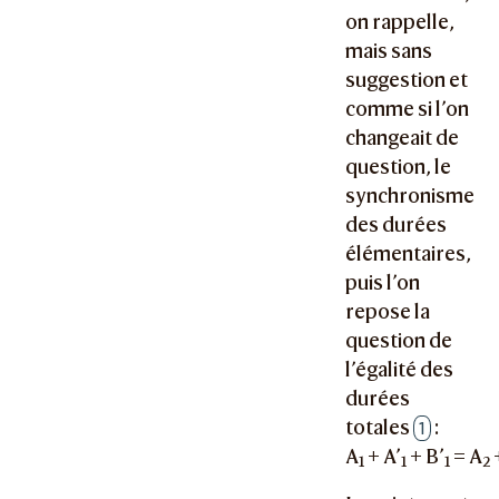
on rappelle,
mais sans
suggestion et
comme si l’on
changeait de
question, le
synchronisme
des durées
élémentaires,
puis l’on
repose la
question de
l’égalité des
durées
totales
:
1
A
+ A’
+ B’
= A
1
1
1
2