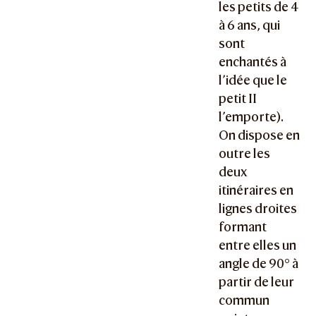
les petits de 4
à 6 ans, qui
sont
enchantés à
l’idée que le
petit II
l’emporte).
On dispose en
outre les
deux
itinéraires en
lignes droites
formant
entre elles un
angle de 90° à
partir de leur
commun