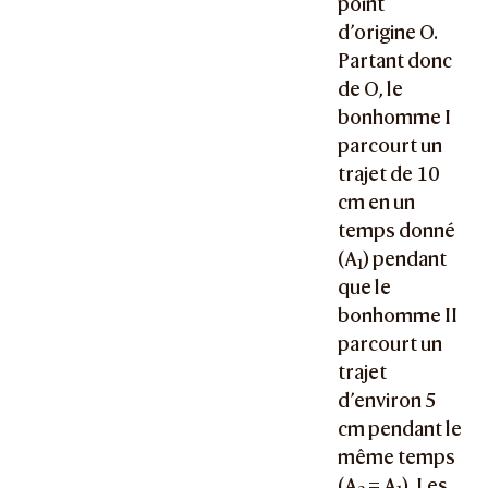
point
d’origine O.
Partant donc
de O, le
bonhomme I
parcourt un
trajet de 10
cm en un
temps donné
(A
) pendant
1
que le
bonhomme II
parcourt un
trajet
d’environ 5
cm pendant le
même temps
(
A
= A
). Les