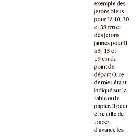
exemple des
jetons bleus
pour I à 10, 30
et 38 cm et
des jetons
jaunes pour II
à 5, 15 et
19 cm du
point de
départ O, ce
dernier étant
indiqué sur la
table ou le
papier. Il peut
être utile de
tracer
d’avance les