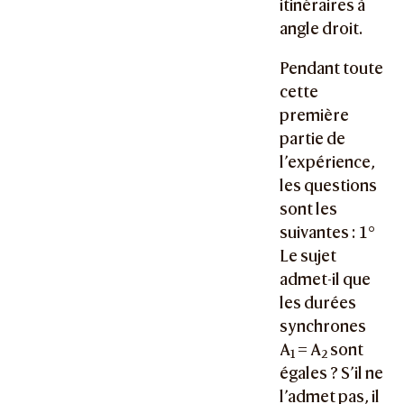
itinéraires à
angle droit.
Pendant toute
cette
première
partie de
l’expérience,
les questions
sont les
suivantes : 1°
Le sujet
admet-il que
les durées
synchrones
A
= A
sont
1
2
égales ? S’il ne
l’admet pas, il