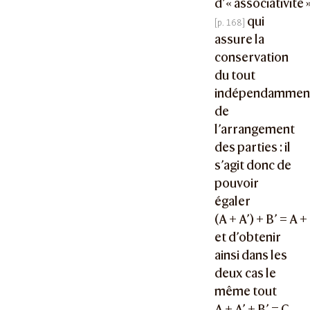
d’« associativité 
qui
assure la
conservation
du tout
indépendammen
de
l’arrangement
des parties : il
s’agit donc de
pouvoir
égaler
(A + A’) + B’ = A + 
et d’obtenir
ainsi dans les
deux cas le
même tout
A + A’ + B’ = C
,