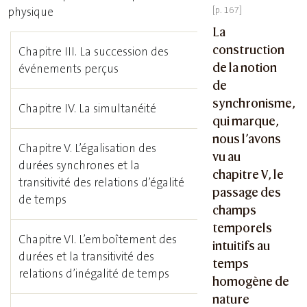
physique
La
construction
Chapitre III. La succession des
de la notion
événements perçus
de
synchronisme,
Chapitre IV. La simultanéité
qui marque,
nous l’avons
Chapitre V. L’égalisation des
vu au
durées synchrones et la
chapitre V, le
transitivité des relations d’égalité
passage des
de temps
champs
temporels
Chapitre VI. L’emboîtement des
intuitifs au
durées et la transitivité des
temps
relations d’inégalité de temps
homogène de
nature