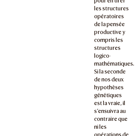
pour en tirer
les structures
opératoires
de la pensée
productive y
compris les
structures
logico-
mathématiques.
Si la seconde
de nos deux
hypothèses
génétiques
est la vraie, il
s’ensuivra au
contraire que
ni les
opérations de