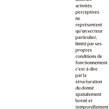
activités
perceptives
ne
représentent
qu’un secteur
particulier,
limité par ses
propres
conditions de
fonctionnement
c’est-à-dire
par la
structuration
du donné
spatialement
borné et
temporellement