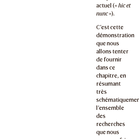
actuel («
hic et
nunc
»).
C’est cette
démonstration
que nous
allons tenter
de fournir
dans ce
chapitre, en
résumant
très
schématiqueme
l’ensemble
des
recherches
que nous