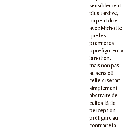
sensiblement
plus tardive,
on peut dire
avec Michotte
que les
premières
« préfigurent »
la notion,
mais non pas
au sens où
celle-ci serait
simplement
abstraite de
celles-là : la
perception
préfigure au
contraire la