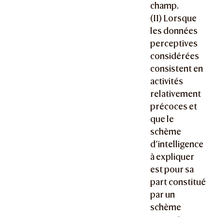
champ.
(II) Lorsque
les données
perceptives
considérées
consistent en
activités
relativement
précoces et
que le
schème
d’intelligence
à expliquer
est pour sa
part constitué
par un
schème