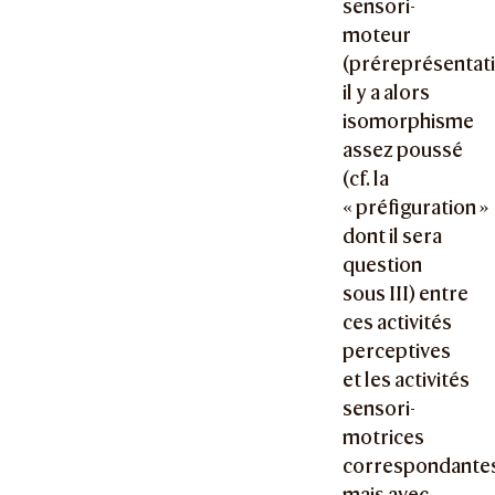
sensori-
moteur
(préreprésentati
il y a alors
isomorphisme
assez poussé
(cf. la
« préfiguration »
dont il sera
question
sous III) entre
ces activités
perceptives
et les activités
sensori-
motrices
correspondante
mais avec